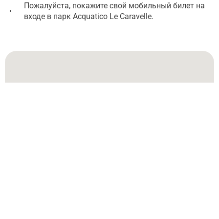
Пожалуйста, покажите свой мобильный билет на
•
входе в парк Acquatico Le Caravelle.
Via S. Eugenio, 51
Via S. Eugenio, 51
Достопримечательности на пути
Aquatic