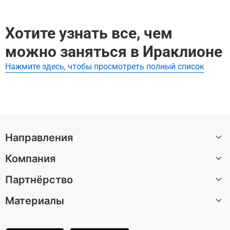
Лучшие экскурсии в Ираклион:
Аквапарк WaterCity: общий билет
Билет в Кносский дворец и аудиотур в приложении: Л
Хотите узнать все, чем
абиринт Минотавра
можно заняться в Ираклионе
Нажмите здесь, чтобы просмотреть полный список
Направления
Компания
Санкт-Петербург
Партнёрство
Москва
О нас
Барселона
Материалы
Вакансии
Стать автором экскурсии
Казань
Центр поддержки
Партнерская программа
Статьи