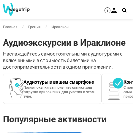
?
Главная
Греция
Ираклион
Аудиоэкскурсии в Ираклионе
Наслаждайтесь самостоятельными аудиотурами с
включенными в стоимость билетами на
достопримечательности в одном приложении.
Аудиотуры в вашем смартфоне
Кон
После покупки вы получите ссылку для
С по
загрузки приложения для участия в этом
сами 
туре.
приос
Популярные активности