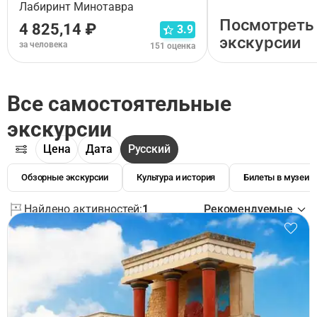
Лабиринт Минотавра
Посмотреть
4 825,14 ₽
3.9
экскурсии
за человека
151 оценка
Все самостоятельные
экскурсии
Цена
Дата
Русский
Обзорные экскурсии
Культура и история
Билеты в музеи
Найдено активностей:
1
Рекомендуемые