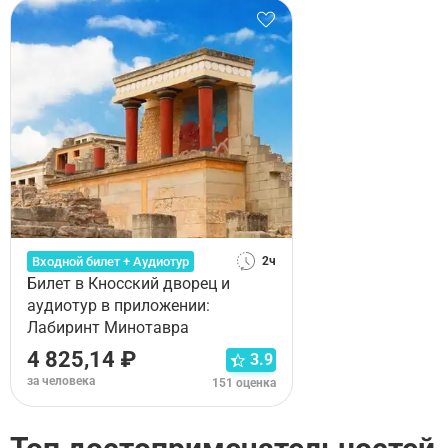
Входной билет + Аудиотур
2ч
Билет в Кносский дворец и
аудиотур в приложении:
Лабиринт Минотавра
4 825,14 ₽
3.9
за человека
151 оценка