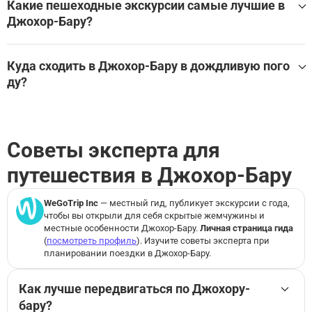
Какие пешеходные экскурсии самые лучшие в
Джохор-Бару
Посмотреть все экскурсси для детей в Джохор-Бару
Джохор-Бару?
Джохор-Бару
Посмотреть все достопримечательности в Джохор-Бару
Какие пешеходные экскурсии лучше всего посетить в Д
жохор-Бару?
Куда сходить в Джохор-Бару в дождливую пого
ду?
Лучшие экскурсии и развлечения в помещении в Джохо
р-Бару для дождливой погоды:
МОРСКАЯ ЖИЗНЬ МАЛАЙЗИЯ: Входной билет
Советы эксперта для
путешествия в Джохор-Бару
Посмотреть все экскурсии и развлечения в помещении
в Джохор-Бару на WeGoTrip
WeGoTrip Inc
— местный гид, публикует экскурсии с
года,
чтобы вы открыли для себя скрытые жемчужины и
местные особенности Джохор-Бару.
Личная страница гида
(
посмотреть профиль
). Изучите советы эксперта при
планировании поездки в Джохор-Бару.
Как лучше передвигаться по Джохору-
бару?