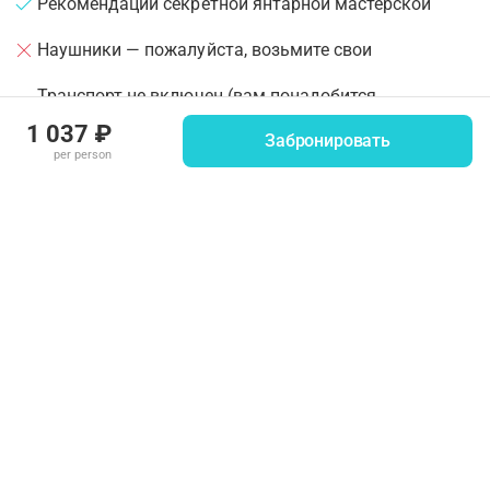
Рекомендации секретной янтарной мастерской
Наушники — пожалуйста, возьмите свои
Транспорт не включен (вам понадобится
автомобиль)
1 037 ₽
Забронировать
per person
Въезд на Куршскую косу платный (300 рублей с
человека)