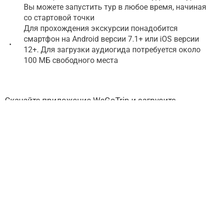
Вы можете запустить тур в любое время, начиная
со стартовой точки
Для прохождения экскурсии понадобится
смартфон на Android версии 7.1+ или iOS версии
•
12+. Для загрузки аудиогида потребуется около
100 МБ свободного места
Скачайте приложение WeGoTrip и загрузите
аудиотур перед посещением. Рекомендации о том,
как добраться до точки старта, вы найдете на
первом шаге тура. Если у вас есть какие-либо
вопросы или вам нужна помощь, напишите нам по
адресу support@wegotrip.com.