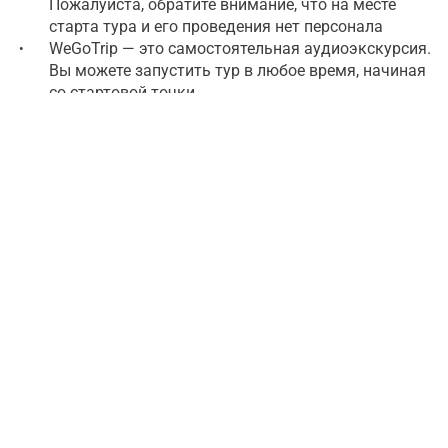
Пожалуйста, обратите внимание, что на месте
старта тура и его проведения нет персонала
WeGoTrip — это самостоятельная аудиоэкскурсия.
•
Вы можете запустить тур в любое время, начиная
со стартовой точки
Для прохождения экскурсии понадобится
смартфон на Android версии 7.1+ или iOS версии
•
12+. Для загрузки аудиогида потребуется около
100 МБ свободного места
Скачайте приложение WeGoTrip и загрузите
аудиотур перед посещением. Рекомендации о том,
как добраться до точки старта, вы найдете на
первом шаге тура. Если у вас есть какие-либо
вопросы или вам нужна помощь, напишите нам по
адресу support@wegotrip.com.