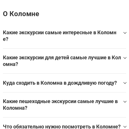
О Коломне
Какие экскурсии самые интересные в Коломн
е?
Лучшие экскурсии в Коломна:
Какие экскурсии для детей самые лучшие в Кол
Красавица Коломна: прогулка по одному из древнейш
омна?
их городов Руси
Вперед, в прошлое: ретро-квест по Коломне с мистиче
ским финалом
Самые лучшие экскурсии для детей в Коломна:
Куда сходить в Коломна в дождливую погоду?
Посмотреть все экскурсси для детей в Коломна
Лучшие экскурсии и развлечения в помещении в Колом
на для дождливой погоды:
Какие пешеходные экскурсии самые лучшие в
Коломна?
Посмотреть все экскурсии и развлечения в помещении
в Коломна на WeGoTrip
Какие пешеходные экскурсии лучше всего посетить в Ко
ломна?
Что обязательно нужно посмотреть в Коломне?