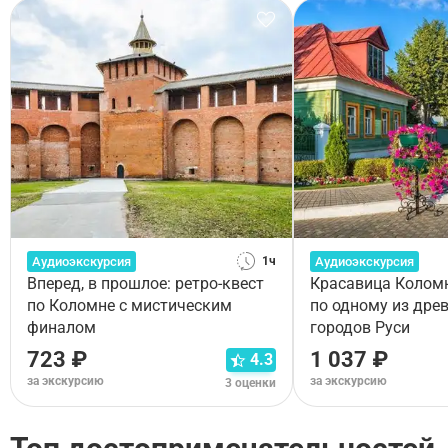
Аудиоэкскурсия
Аудиоэкскурсия
1ч
Вперед, в прошлое: ретро-квест
Красавица Коломн
по Коломне с мистическим
по одному из дре
финалом
городов Руси
723 ₽
1 037 ₽
4.3
за экскурсию
за экскурсию
3 оценки