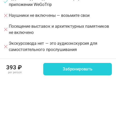
приложении WeGoTrip
Наушники не включены — возьмите свои
Посещение выставок и архитектурных памятников
не включено
Экскурсовода нет — это аудиоэкскурсия для
самостоятельного прослушивания
393 ₽
Важная информация
Забронировать
per person
Аудиоэкскурсия доступна только в приложении
WeGoTrip. Если вы забронировали тур на
•
стороннем сайте или в другом приложении, вам
также понадобится установить наше приложение
Загрузите приложение, а также тур и билеты
заранее, до посещения достопримечательности —
•