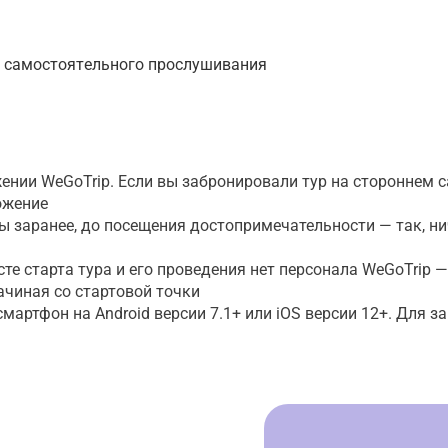
я самостоятельного прослушивания
ении WeGoTrip. Если вы забронировали тур на стороннем с
ожение
ты заранее, до посещения достопримечательности — так, н
сте старта тура и его проведения нет персонала WeGoTrip 
ачиная со стартовой точки
артфон на Android версии 7.1+ или iOS версии 12+. Для з