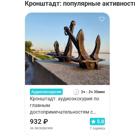
Кронштадт: популярные активност
Аудиоэкскурсия
2ч - 2ч 30мин
Кронштадт: аудиоэкскурия по
главным
достопримечательностям с
местным гидом
932 ₽
5.0
за экскурсию
1 оценка