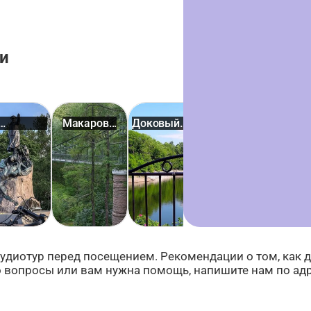
и
Макаров...
Доковый
Летний сад
Ар
аров
бассейн
удиотур перед посещением. Рекомендации о том, как до
бо вопросы или вам нужна помощь, напишите нам по ад