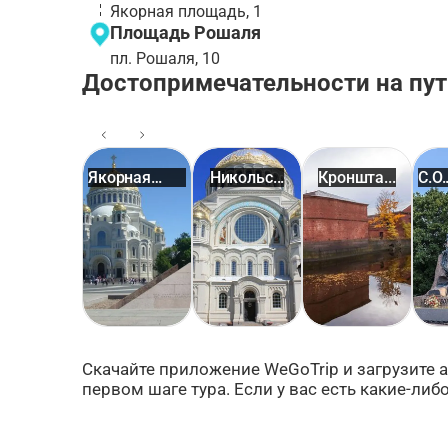
Якорная площадь, 1
Площадь Рошаля
пл. Рошаля, 10
Достопримечательности на пут
Якорная
Никольс...
Кроншта...
С.О.
площадь
Мак
Скачайте приложение WeGoTrip и загрузите а
первом шаге тура. Если у вас есть какие-ли