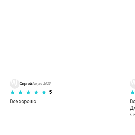
рианта тура. Пожалуйста,
ознакомьтесь с условиями отме
Сергей
Август 2025
5
Все хорошо
Вс
Дл
ч