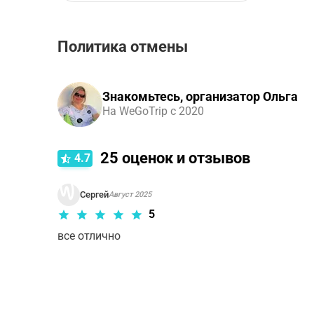
Политика отмены
Правила отмены зависят от типа выбранного ва
Аудиоэкскурсия
.
Знакомьтесь, организатор Ольга
На WeGoTrip с 2020
25
оценок и отзывов
4.7
Сергей
Август 2025
5
все отлично