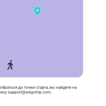
сенал
Петровс...
Петровс...
Итальян...
Итал
браться до точки старта, вы найдете на
ресу support@wegotrip.com.