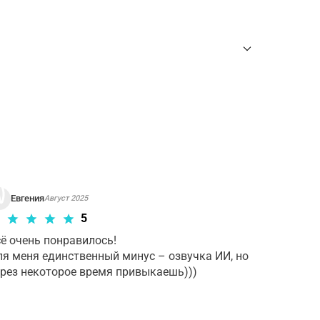
ны
для требуемого тура
Евгения
Август 2025
5
ё очень понравилось! 

я меня единственный минус – озвучка ИИ, но 
ерез некоторое время привыкаешь)))