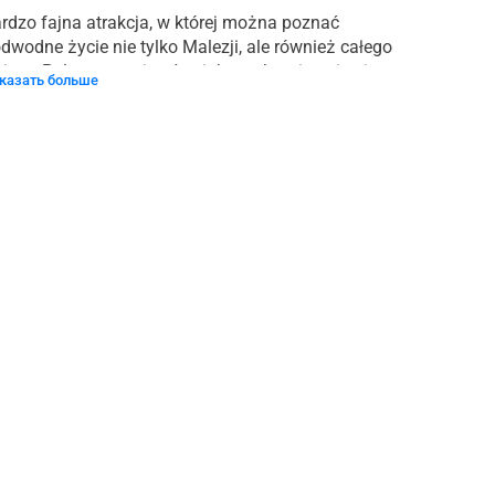
rdzo fajna atrakcja, w której można poznać 
dwodne życie nie tylko Malezji, ale również całego 
iata. Polecamy zajrzeć - piękne ryby, pingwiny i 
казать больше
wet trochę ssaków 🥰