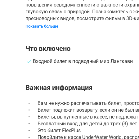
повышения осведомленности о важности охраны
глубокую связь с природой. Познакомьтесь с ж
пресноводных видов, посмотрите фильм в 3D-кин
Показать больше
Что включено
Входной билет в подводный мир Лангкави
Важная информация
•
Вам не нужно распечатывать билет, просто
•
Билет подлежит возврату, если он не был 
•
Билеты, выкупленные в кассе, не подлежат
•
Бесплатный вход для детей до трех (3) лет
•
Это билет FlexPlus
•
Подойдите к кассе UnderWater World, распо