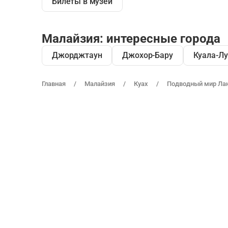
Билеты в музеи
Малайзия: интересные города
Джорджтаун
Джохор-Бару
Куала-Л
Главная
Малайзия
Куах
Подводный мир Лан
Направления
Компания
Санкт-Петербург
О нас
Москва
Вакансии
Барселона
Центр поддержки
Казань
Условия
использования