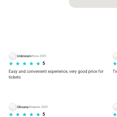
рианта тура. Пожалуйста,
ознакомьтесь с условиями отме
Unknown
Июль 2025
5
Easy and convenient experience, very good price for 
Ti
tickets 
Oksana
Февраль 2025
5