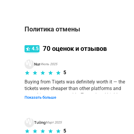
Политика отмены
Правила отмены зависят от типа выбранного ва
70
оценок и отзывов
4.5
Nur
Июль 2025
5
Buying from Tiqets was definitely worth it — the 
tickets were cheaper than other platforms and 
everything went smoothly. Trusted and highly 
Показать больше
recommended!
Tường
Март 2025
5