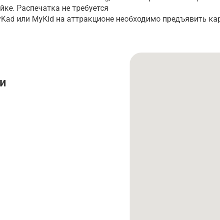
йке. Распечатка не требуется
Kad или MyKid на аттракционе необходимо предъявить ка
и