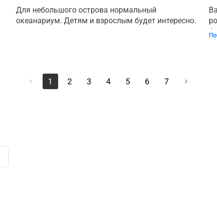
Для небольшого острова нормальный 
Ba
океанариум. Детям и взрослым будет интересно.
po
św
По
na
1
2
3
4
5
6
7