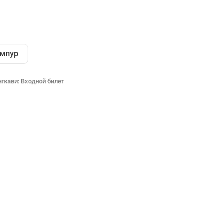
умпур
гкави: Входной билет
Партнёрство
Стать автором экскурсии
Партнерская программа
Для музеев и достопримечательностей
Материалы