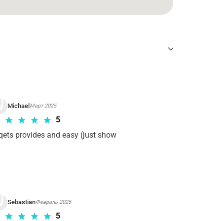
ны
для требуемого тура Входной билет
.
Michael
Март 2025
5
qets provides and easy (just show 
Sebastian
Февраль 2025
5