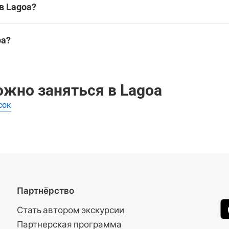
a
в Lagoa?
oa?
ожно заняться в Lagoa
сок
Партнёрство
Стать автором экскурсии
Партнерская программа