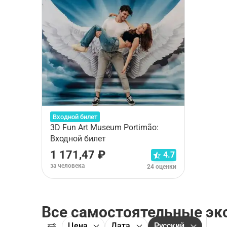
Входной билет
3D Fun Art Museum Portimão:
Входной билет
1 171,47 ₽
4.7
за человека
24 оценки
Все самостоятельные эк
Цена
Дата
Русский