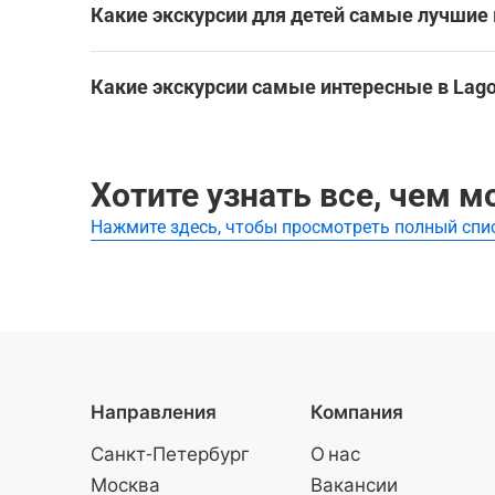
Посмотреть все достопримечательности в Lago
Какие экскурсии для детей самые лучшие 
Самые лучшие экскурсии для детей в Lagoa:
Какие экскурсии самые интересные в Lag
Посмотреть все экскурсси для детей в Lagoa
Лучшие экскурсии в Lagoa:
3D Fun Art Museum Portimão: Входной билет
Хотите узнать все, чем м
Нажмите здесь, чтобы просмотреть полный спи
Направления
Компания
Санкт-Петербург
О нас
Москва
Вакансии