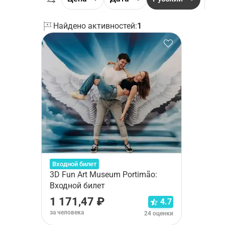
Найдено активностей:
1
Входной билет
3D Fun Art Museum Portimão:
Входной билет
1 171,47 ₽
4.7
за человека
24 оценки