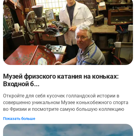
Музей фризского катания на коньках:
Входной б...
Откройте для себя кусочек голландской истории в
совершенно уникальном Музее конькобежного спорта
во Фризии и посмотрите самую большую коллекцию
коньков в мире, а также огромную коллекцию
Показать больше
удивительных архивных материалов, произведений
искусства, диорам и более удивительных специальных
выставок, которые иллюстрируют богатую и