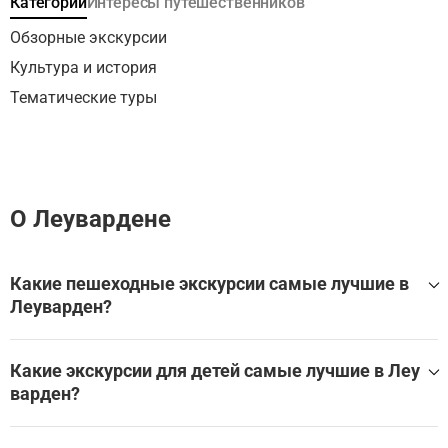
Категории
Интересы путешественников
навыком, поскольку уровень моря продолжает
повышаться во время изменения климата, и вероятны
Обзорные экскурсии
решения на будущее.
Культура и история
Тематические туры
О Леувардене
Какие пешеходные экскурсии самые лучшие в
Леуварден?
Какие пешеходные экскурсии лучше всего посетить в Ле
уварден?
Какие экскурсии для детей самые лучшие в Леу
варден?
Самые лучшие экскурсии для детей в Леуварден: