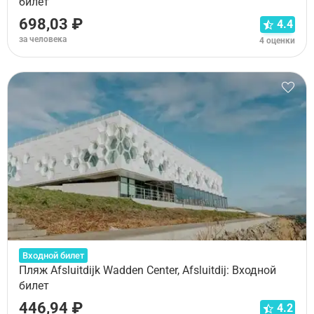
билет
698,03 ₽
4.4
за человека
4 оценки
Входной билет
Пляж Afsluitdijk Wadden Center, Afsluitdij: Входной
билет
446,94 ₽
4.2