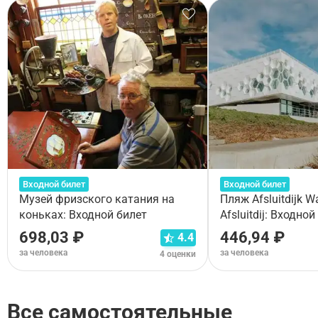
Входной билет
Входной билет
Музей фризского катания на
Пляж Afsluitdijk W
коньках: Входной билет
Afsluitdij: Входной
698,03 ₽
446,94 ₽
4.4
за человека
за человека
4 оценки
Все самостоятельные