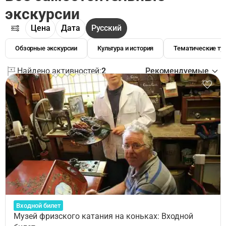
экскурсии
Цена
Дата
Русский
Обзорные экскурсии
Культура и история
Тематические ту
Найдено активностей:
2
Рекомендуемые
Входной билет
Музей фризского катания на коньках: Входной