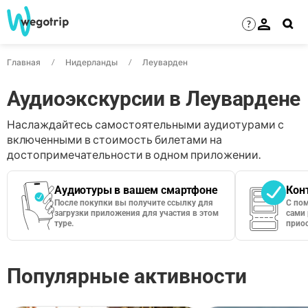
?
Главная
Нидерланды
Леуварден
Аудиоэкскурсии в Леувардене
Наслаждайтесь самостоятельными аудиотурами с
включенными в стоимость билетами на
достопримечательности в одном приложении.
Аудиотуры в вашем смартфоне
Кон
После покупки вы получите ссылку для
С по
загрузки приложения для участия в этом
сами 
туре.
приос
Популярные активности