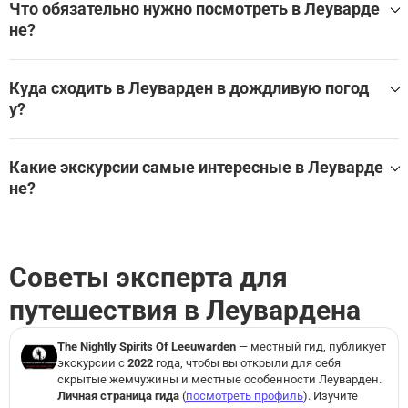
Что обязательно нужно посмотреть в Леуварде
Посмотреть все экскурсси для детей в Леуварден
не?
Самые популярные достопримечательности и музеи в Л
еуварден:
Куда сходить в Леуварден в дождливую погод
у?
Great or Jacobin Church
De Brol
Waalse Kerk
Лучшие экскурсии и развлечения в помещении в Леувар
Brugwachterswoning
ден для дождливой погоды:
Какие экскурсии самые интересные в Леуварде
Zuupsteeg
не?
Пляж Afsluitdijk Wadden Center, Afsluitdij: Входной биле
Lange Pijp
т
Посмотреть все достопримечательности в Леуварден
Музей фризского катания на коньках: Входной билет
Лучшие экскурсии в Леуварден:
Пляж Afsluitdijk Wadden Center, Afsluitdij: Входной биле
Посмотреть все экскурсии и развлечения в помещении
т
Советы эксперта для
в Леуварден на WeGoTrip
Музей фризского катания на коньках: Входной билет
путешествия в Леувардена
The Nightly Spirits Of Leeuwarden
— местный гид, публикует
экскурсии с
2022
года, чтобы вы открыли для себя
скрытые жемчужины и местные особенности Леуварден.
Личная страница гида
(
посмотреть профиль
). Изучите