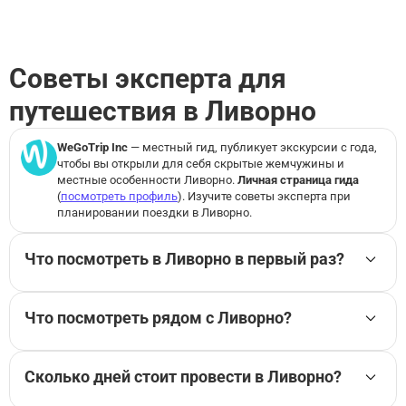
Посмотреть все достопримечательности в Ливорно
Какие пешеходные экскурсии лучше всего посетить в Л
иворно?
Советы эксперта для
путешествия в Ливорно
WeGoTrip Inc
— местный гид, публикует экскурсии с
года,
чтобы вы открыли для себя скрытые жемчужины и
местные особенности Ливорно.
Личная страница гида
(
посмотреть профиль
). Изучите советы эксперта при
планировании поездки в Ливорно.
Что посмотреть в Ливорно в первый раз?
Если вы решаете, что делать в Ливорно впервые, я
бы начал не с беготни по открыткам, а с прогулки
Что посмотреть рядом с Ливорно?
по Венеции Нуова: утром каналы, дворики и рынок
Когда я бываю в Ливорно, советую не
лучше всего показывают характер города. В
ограничиваться только центром: рядом есть места,
Ливорно я всегда советую зайти на Меркато
Сколько дней стоит провести в Ливорно?
которые хорошо дополняют
Чентрале и взять что-то простое с морепродуктами
Я рекомендую закладывать на Ливорно два
достопримечательности Ливорно. Я обычно еду в
— так легче понять местный ритм, чем через