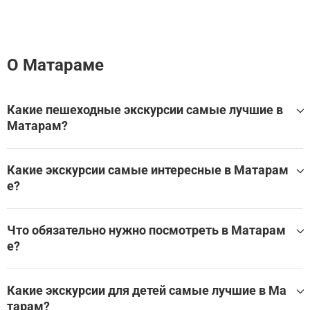
слонов, готовых поздороваться.
О Матараме
Какие пешеходные экскурсии самые лучшие в
Матарам?
Какие пешеходные экскурсии лучше всего посетить в М
атарам?
Какие экскурсии самые интересные в Матарам
е?
Лучшие экскурсии в Матарам:
Что обязательно нужно посмотреть в Матарам
Парк дикой природы Ломбок: Входной билет
е?
Самые популярные достопримечательности и музеи в М
атарам:
Какие экскурсии для детей самые лучшие в Ма
тарам?
Turtle Point