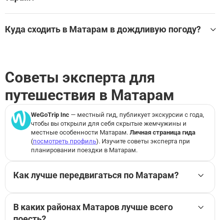
Turtle point
Gili Trawangan
Самые лучшие экскурсии для детей в Матарам:
Gili Meno island
Куда сходить в Матарам в дождливую погоду?
Gili Islands
Посмотреть все экскурсси для детей в Матарам
Gili Air
Лучшие экскурсии и развлечения в помещении в Матар
Посмотреть все достопримечательности в Матарам
ам для дождливой погоды:
Парк дикой природы Ломбок: Входной билет
Советы эксперта для
путешествия в Матарам
Посмотреть все экскурсии и развлечения в помещении
в Матарам на WeGoTrip
WeGoTrip Inc
— местный гид, публикует экскурсии с
года,
чтобы вы открыли для себя скрытые жемчужины и
местные особенности Матарам.
Личная страница гида
(
посмотреть профиль
). Изучите советы эксперта при
планировании поездки в Матарам.
Как лучше передвигаться по Матарам?
Когда я бываю в Матараме, чаще всего беру байк:
в Матараме это самый удобный способ быстро
В каких районах Матаров лучше всего
проехать между центром, рынками и пляжными
поесть?