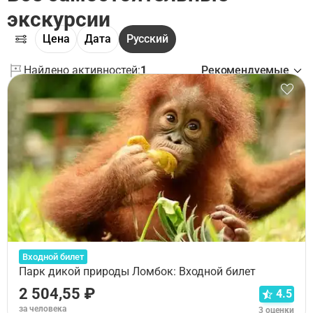
экскурсии
Цена
Дата
Русский
Найдено активностей:
1
Рекомендуемые
Входной билет
Парк дикой природы Ломбок: Входной билет
2 504,55 ₽
4.5
за человека
3 оценки