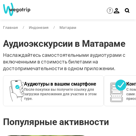
?
Главная
Индонезия
Матарам
Аудиоэкскурсии в Матараме
Наслаждайтесь самостоятельными аудиотурами с
включенными в стоимость билетами на
достопримечательности в одном приложении.
Аудиотуры в вашем смартфоне
Кон
После покупки вы получите ссылку для
С по
загрузки приложения для участия в этом
сами 
туре.
приос
Популярные активности