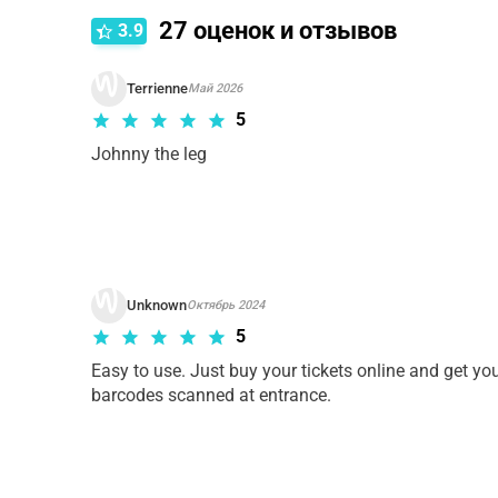
Правила отмены зависят от типа выбранного ва
27
оценок и отзывов
3.9
Terrienne
Май 2026
5
Johnny the leg
Unknown
Октябрь 2024
5
Easy to use. Just buy your tickets online and get you
barcodes scanned at entrance. 