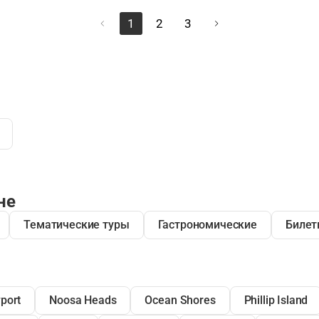
1
2
3
не
Тематические туры
Гастрономические
Билет
port
Noosa Heads
Ocean Shores
Phillip Island