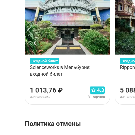
Входной билет
Входно
Scienceworks в Мельбурне:
Rippon
входной билет
1 013,76 ₽
5 08
4.3
за человека
за челов
31 оценка
Политика отмены