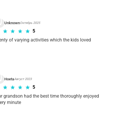
ны
для требуемого тура Входной билет
.
Unknown
Октябрь 2025
5
enty of varying activities which the kids loved
Hoeta
Август 2023
5
r grandson had the best time thoroughly enjoyed 
ery minute 