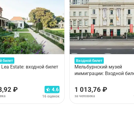
й билет
Входной билет
 Lea Estate: входной билет
Мельбурнский музей
иммиграции: Входной бил
8,92 ₽
1 013,76 ₽
4.6
ека
за человека
16 оценок