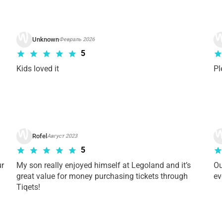
рианта тура. Пожалуйста,
ознакомьтесь с условиями отме
Unknown
Февраль 2026
5
Kids loved it 
Pl
Rofel
Август 2023
5
r 
My son really enjoyed himself at Legoland and it’s 
Ou
great value for money purchasing tickets through 
ev
Tiqets!