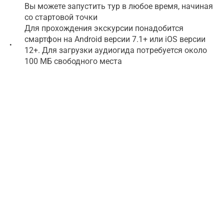
Вы можете запустить тур в любое время, начиная
со стартовой точки
Для прохождения экскурсии понадобится
смартфон на Android версии 7.1+ или iOS версии
•
12+. Для загрузки аудиогида потребуется около
100 МБ свободного места
Скачайте приложение WeGoTrip и загрузите
аудиотур перед посещением. Рекомендации о том,
как добраться до точки старта, вы найдете на
первом шаге тура. Если у вас есть какие-либо
вопросы или вам нужна помощь, напишите нам по
адресу support@wegotrip.com.