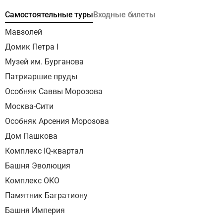
начнется у причала «Гостиница Украина». Лучше
Самостоятельные туры
Входные билеты
приходите на причал заранее, посадка начинается за 30
минут и заканчивается за 5 минут до отправления
Мавзолей
судна.
Домик Петра I
Музей им. Бурганова
Патриаршие пруды
Особняк Саввы Морозова
Москва-Сити
Особняк Арсения Морозова
Дом Пашкова
Комплекс IQ-квартал
Башня Эволюция
Комплекс ОКО
Памятник Багратиону
Башня Империя