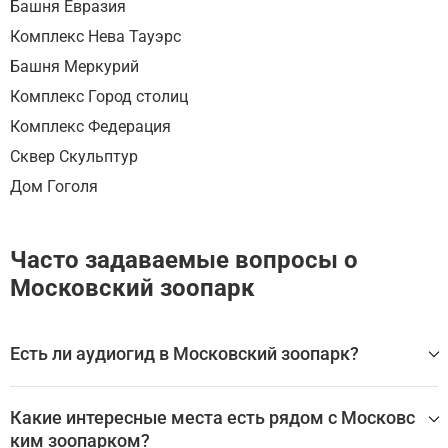
Башня Евразия
Комплекс Нева Тауэрс
Башня Меркурий
Комплекс Город столиц
Комплекс Федерация
Сквер Скульптур
Дом Гоголя
Часто задаваемые вопросы о
Московский зоопарк
Есть ли аудиогид в Московский зоопарк?
Да, для посещения Московский зоопарк доступен аудио
гид, который помогает самостоятельно изучить главны
Какие интересные места есть рядом с Московс
е залы, экспонаты и историю достопримечательности б
ким зоопарком?