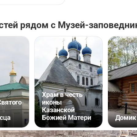
стей рядом с Музей-заповедни
Храм в честь
Святого
иконы
Казанской
сца
Божией Матери
Домик 