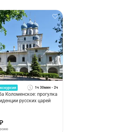
кскурсия
1ч 30мин - 2ч
ба Коломенское: прогулка
зиденции русских царей
₽
урсию