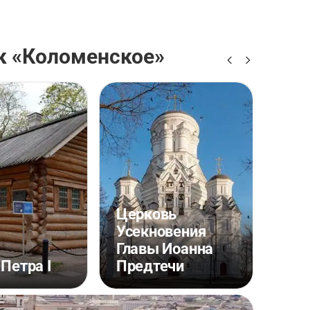
к «Коломенское»
Церковь
Дво
Усекновения
Але
Главы Иоанна
Мих
Петра I
Предтечи
Кол