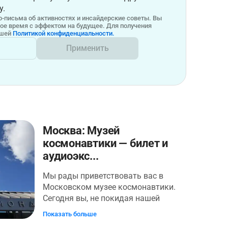
у.
-письма об активностях и инсайдерские советы. Вы
бое время с эффектом на будущее. Для получения
ашей
Политикой конфиденциальности.
Применить
Москва: Музей
космонавтики — билет и
аудиоэкс...
Мы рады приветствовать вас в
Московском музее космонавтики.
Сегодня вы, не покидая нашей
планеты, пуститесь в незабываемую
Показать больше
космическую Одиссею через