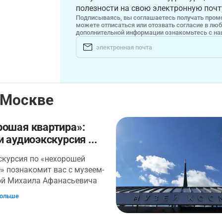
полезности на свою электронную почт
Подписываясь, вы соглашаетесь получать промо
можете отписаться или отозвать согласие в лю
дополнительной информации ознакомьтесь с н
 Москве
рошая квартира»:
и аудиоэкскурсия ...
скурсия по «нехорошей
» познакомит вас с музеем-
ой Михаила Афанасьевича
а на Большой Садовой, 10.
больше
 жил здесь в 1920-х годах.
родолжительное время