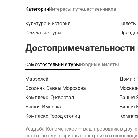
главный 
творчест
французс
проследи
предназ
Категории
Интересы путешественников
прудами,
Древнего
низкого 
павильон
до франц
дворец и
Культура и история
Билеты 
узнаете 
Осматри
царский 
театрали
Семейные туры
Праздн
познако
Коломен
ради кот
артефак
занимало
ансамбл
Достопримечательности 
раскопок
все эти 
вам почу
увидите 
аудиотур
цельный
Генриха 
зайдете 
Самостоятельные туры
Входные билеты
созданны
величай
Петра I, 
восхища
Микелан
включен 
Мавзолей
Домик П
представ
отметку 
слепки в
Особняк Саввы Морозова
представ
Москва
произвед
ел. В ко
Комплекс IQ-квартал
Башня 
ценност
советы, 
Башня Империя
Башня 
качестве
музее-за
что под
подойдет
Комплекс Город столиц
Компле
самые зн
Коломенс
как ориг
Усадьба Коломенское — ваш проводник в другой
весело и
музеям м
эпохи: всюду старинные постройки и экспозиции