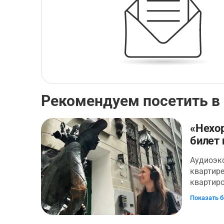
Рекомендуем посетить в
«Нехо
билет 
Аудиоэк
квартире
квартир
Булгаков
Показать 
Писатель
Это неп