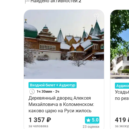
Найдено активностей:
2
Входной билет + Аудиотур
Аудиоэ
Усадь
1ч 30мин - 2ч
Деревянный дворец Алексея
по ре
Михайловича в Коломенском:
каково царю на Руси жилось
1 357 ₽
419 
5.0
за человека
за экск
23 оценки