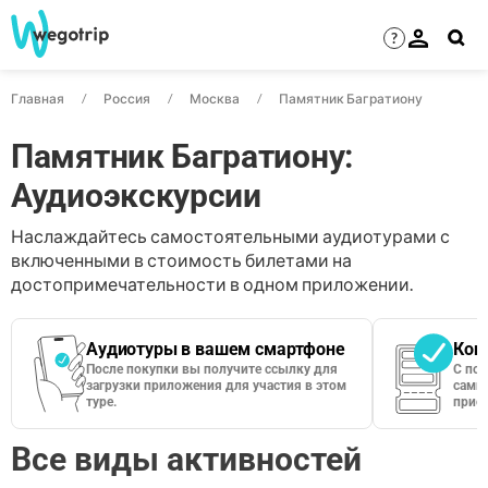
?
Главная
Россия
Москва
Памятник Багратиону
Памятник Багратиону:
Аудиоэкскурсии
Наслаждайтесь самостоятельными аудиотурами с
включенными в стоимость билетами на
достопримечательности в одном приложении.
Аудиотуры в вашем смартфоне
Кон
После покупки вы получите ссылку для
С по
загрузки приложения для участия в этом
сами 
туре.
приос
Все виды активностей