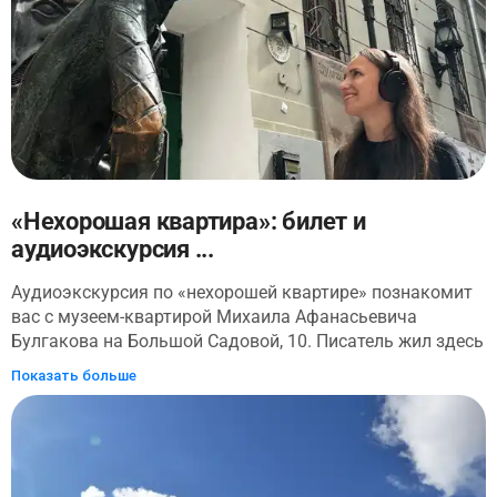
«Нехорошая квартира»: билет и
аудиоэкскурсия ...
Аудиоэкскурсия по «нехорошей квартире» познакомит
вас с музеем-квартирой Михаила Афанасьевича
Булгакова на Большой Садовой, 10. Писатель жил здесь
в 1920-х годах. Это непродолжительное время навсегда
Показать больше
отпечаталось в его творчестве. Знаменитая квартира
№50, которая получила прозвище «нехорошая
квартира», попала на страницы многих произведений
Булгакова. Коммунальная жизнь с рабочими-
пьяницами стала объектом сатиры и насмешки.