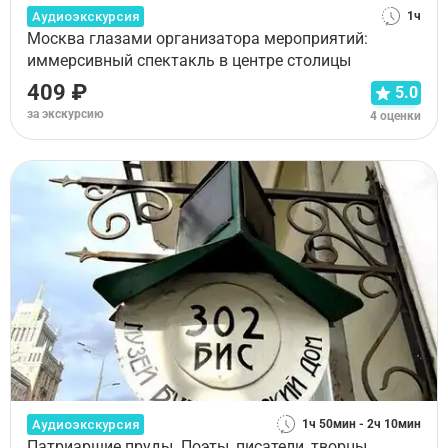
Аудиоэкскурсия
1ч
Москва глазами организатора мероприятий:
иммерсивный спектакль в центре столицы
409 ₽
5.0
за экскурсию
4 оценки
Аудиоэкскурсия
1ч 50мин - 2ч 10мин
Патриаршие пруды. Поэты, писатели, творцы,