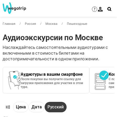
?
Главная
Россия
Москва
Пешеходные
Аудиоэкскурсии по Москве
Наслаждайтесь самостоятельными аудиотурами с
включенными в стоимость билетами на
достопримечательности в одном приложении.
Аудиотуры в вашем смартфоне
Кон
После покупки вы получите ссылку для
С по
загрузки приложения для участия в этом
сами 
туре.
приос
Цена
Дата
Русский