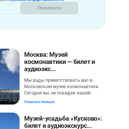
Применить
Москва: Музей
космонавтики — билет и
аудиоэкс...
Мы рады приветствовать вас в
Московском музее космонавтики.
Сегодня вы, не покидая нашей
планеты, пуститесь в незабываемую
Показать больше
космическую Одиссею через
пространство и время. Станете
Музей-усадьба «Кусково»:
свидетелями грандиозных замыслов
отцов космонавтики и подвигов
билет и аудиоэкскурс...