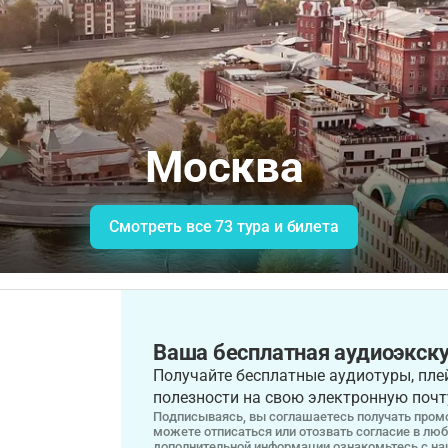
Москва
Смотреть все 73 тура и билета
Ваша бесплатная аудиоэкску
Получайте бесплатные аудиотуры, плей
полезности на свою электронную почт
Подписываясь, вы соглашаетесь получать промо
можете отписаться или отозвать согласие в лю
дополнительной информации ознакомьтесь с н