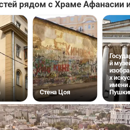
стей рядом с Храме Афанасии 
Госуда
й музе
изобр
х иску
.
имени 
а
Стена Цоя
Пушки