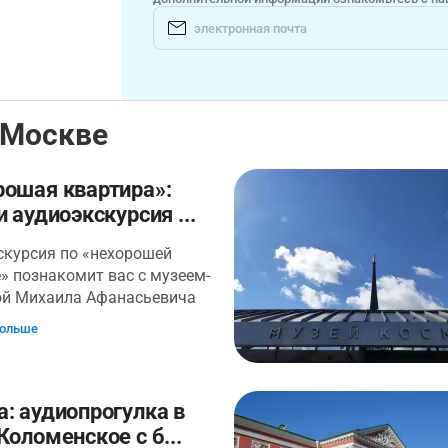
 Москве
рошая квартира»:
и аудиоэкскурсия ...
скурсия по «нехорошей
» познакомит вас с музеем-
ой Михаила Афанасьевича
а на Большой Садовой, 10.
больше
 жил здесь в 1920-х годах.
родолжительное время
 отпечаталось в его
ве. Знаменитая квартира
: аудиопрогулка в
торая получила прозвище
Коломенское с б...