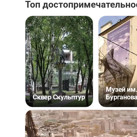
Топ достопримечательно
Музей им
Сквер Скульптур
Бурганов