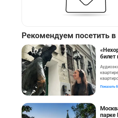
Рекомендуем посетить в
«Нехо
билет 
Аудиоэк
квартире
квартир
Булгаков
Показать 
Писатель
Это неп
навсегда
творчест
Москва
№50, ко
парке 