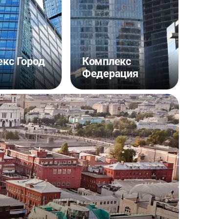
кс Город
Комплекс
Федерация
Баш