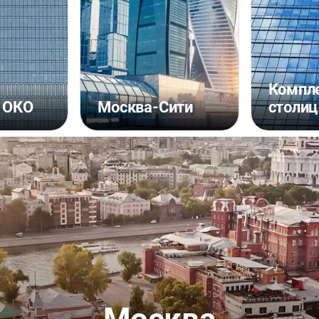
Компле
 ОКО
Москва-Сити
столиц