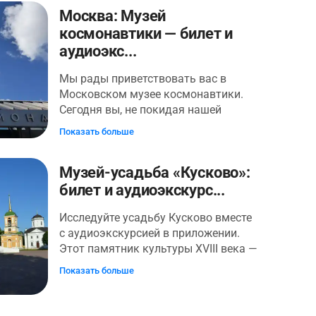
Москва: Музей
космонавтики — билет и
аудиоэкс...
Мы рады приветствовать вас в
Московском музее космонавтики.
Сегодня вы, не покидая нашей
планеты, пуститесь в незабываемую
Показать больше
космическую Одиссею через
пространство и время. Станете
Музей-усадьба «Кусково»:
свидетелями грандиозных замыслов
отцов космонавтики и подвигов
билет и аудиоэкскурс...
героев-первопроходцев.
Исследуйте усадьбу Кусково вместе
Познакомитесь с уникальными
с аудиоэкскурсией в приложении.
образцами космических технологий
Этот памятник культуры XVIII века —
прошлого, настоящего и будущего.
одна из первых летних загородных
Прикоснётесь к таинственным
Показать больше
резиденций России. В приложении
мирам Солнечной системы. Узнаете
вы также найдете входной билет во
интересные факты о жизни
дворец, поэтому маршрут лучше
космонавтов на орбите. Экспозиция