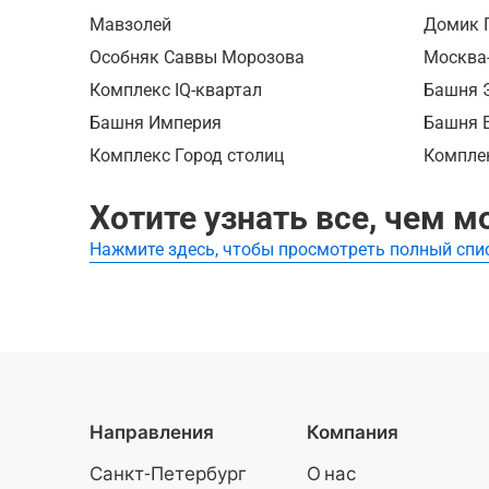
Микелан
древняя 
На трет
Мавзолей
Домик П
представ
научитес
залы «Зо
слепки в
Особняк Саввы Морозова
средневе
Москва
использу
произвед
предстои
дополнен
Комплекс IQ-квартал
Башня 
ценност
древних 
«Макроэ
Башня Империя
Башня 
качестве
сей день
рассказ
что под
образ св
Комплекс Город столиц
Компле
человека
самые зн
замысел 
цивилиз
как ориг
церковь 
Экскурси
Хотите узнать все, чем 
музеям м
и выбор 
взрослы
по перво
Нажмите здесь, чтобы просмотреть полный спи
шедевры
путешес
рассказ 
артефакт
мира.
мирового
неслучай
пожалова
Блаженно
цивилиза
вами сво
классиче
чудесам
Направления
Компания
Санкт-Петербург
О нас