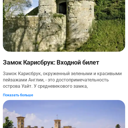
Замок Карисбрук: Входной билет
Замок Карисбрук, окруженный зелеными и красивыми
пейзажами Англии, - это достопримечательность
острова Уайт. У средневекового замка,
возвышающегося на крутом берегу в центре острова,
Показать больше
богатое прошлое. На протяжении веков это была
осажденная крепость, идиллическая королевская
летняя резиденция и даже тюрьма для свергнутого
Карла I. Из стен замка открывается великолепный вид.
Посетители могут также встретиться со знаменитыми