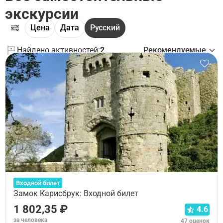
экскурсии
Цена
Дата
Русский
Найдено активностей:
2
Рекомендуемые
Входной билет
Замок Карисбрук: Входной билет
1 802,35 ₽
4.6
за человека
47 оценок