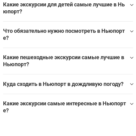
Какие экскурсии для детей самые лучшие в Нь
юпорт?
Самые лучшие экскурсии для детей в Ньюпорт:
Что обязательно нужно посмотреть в Ньюпорт
Посмотреть все экскурсси для детей в Ньюпорт
е?
Самые популярные достопримечательности и музеи в Н
ьюпорт:
Какие пешеходные экскурсии самые лучшие в
Ньюпорт?
Carisbrooke Castle
Ньюпорт
Ньюпорт
Какие пешеходные экскурсии лучше всего посетить в Н
Ньюпорт
ьюпорт?
Куда сходить в Ньюпорт в дождливую погоду?
Ньюпорт
Ньюпорт
Лучшие экскурсии и развлечения в помещении в Ньюпо
Посмотреть все достопримечательности в Ньюпорт
рт для дождливой погоды:
Какие экскурсии самые интересные в Ньюпорт
е?
Замок Карисбрук: Входной билет
Осборн Хаус: Входной билет
Лучшие экскурсии в Ньюпорт:
Посмотреть все экскурсии и развлечения в помещении
Замок Карисбрук: Входной билет
в Ньюпорт на WeGoTrip