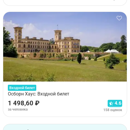
Входной билет
Осборн Хаус: Входной билет
1 498,60 ₽
4.6
за человека
158 оценок