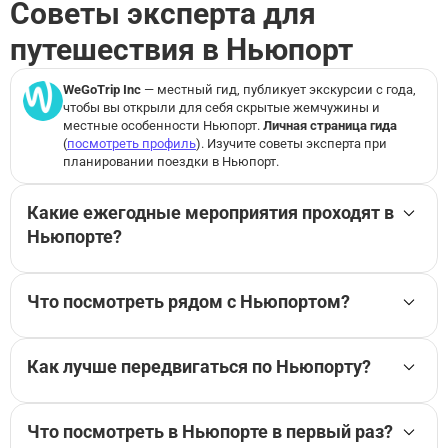
Осборн Хаус: Входной билет
Советы эксперта для
путешествия в Ньюпорт
WeGoTrip Inc
— местный гид, публикует экскурсии с
года,
чтобы вы открыли для себя скрытые жемчужины и
местные особенности Ньюпорт.
Личная страница гида
(
посмотреть профиль
). Изучите советы эксперта при
планировании поездки в Ньюпорт.
Какие ежегодные мероприятия проходят в
Ньюпорте?
Если вы листаете гид по Ньюпорту и хотите попасть
не просто в сезон, а в правильные даты, я бы
Что посмотреть рядом с Ньюпортом?
ориентировался на местные события. Летом в
Когда я бываю в Ньюпорте, советую обязательно
Ньюпорте особенно хорош Newport Jazz Festival и
выехать за пределы центра на Ocean Drive: это один
затем Folk Festival — атмосфера живая, но билеты я
Как лучше передвигаться по Ньюпорту?
из лучших способов увидеть не только
советую брать сильно заранее. Осенью я люблю
Я всегда говорю так: лучший гид по Ньюпорту
достопримечательности Ньюпорта, но и сам ритм
приезжать на Bowen’s Wharf Seafood Festival: это
начинается с пеших прогулок. В центре Ньюпорта
побережья. Если есть полдня, я рекомендую
лучший способ понять, что делать в Ньюпорте,
Что посмотреть в Ньюпорте в первый раз?
всё компактно, и именно пешком легче
съездить в Мидлтаун к Sachuest Point — местные
кроме классических прогулок. В декабре в