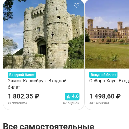
Входной билет
Входной билет
Замок Карисбрук: Входной
Осборн Хаус: Вхо
билет
1 802,35 ₽
1 498,60 ₽
4.6
за человека
за человека
47 оценок
Все самостоятельные