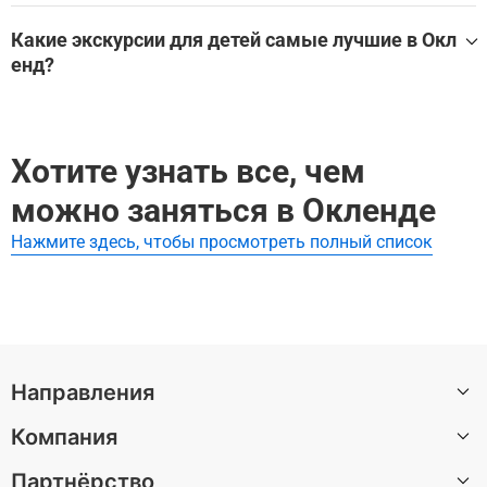
Окленд
Лучшие экскурсии и развлечения в помещении в Оклен
Окленд
д для дождливой погоды:
Какие экскурсии для детей самые лучшие в Окл
Посмотреть все достопримечательности в Окленд
енд?
USS Hornet (Музей моря, авиации и космонавтики): вх
одной билет
Самые лучшие экскурсии для детей в Окленд:
Посмотреть все экскурсии и развлечения в помещении
в Окленд на WeGoTrip
Посмотреть все экскурсси для детей в Окленд
Хотите узнать все, чем
можно заняться в Окленде
Нажмите здесь, чтобы просмотреть полный список
Направления
Компания
Санкт-Петербург
Партнёрство
Москва