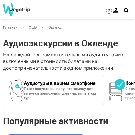
?
Главная
США
Окленд
Аудиоэкскурсии в Окленде
Наслаждайтесь самостоятельными аудиотурами с
включенными в стоимость билетами на
достопримечательности в одном приложении.
Аудиотуры в вашем смартфоне
Кон
После покупки вы получите ссылку для
С по
загрузки приложения для участия в этом
сами 
туре.
приос
Популярные активности