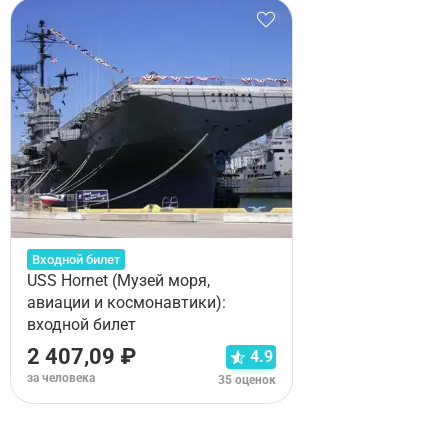
Входной билет
USS Hornet (Музей моря,
авиации и космонавтики):
входной билет
2 407,09 ₽
4.9
за человека
35 оценок