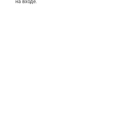
на входе.
Via Papa Giovanni XXIII, 2
Via Papa Giovanni XXIII, 2
Достопримечательности на пути
Villa
Romana ...