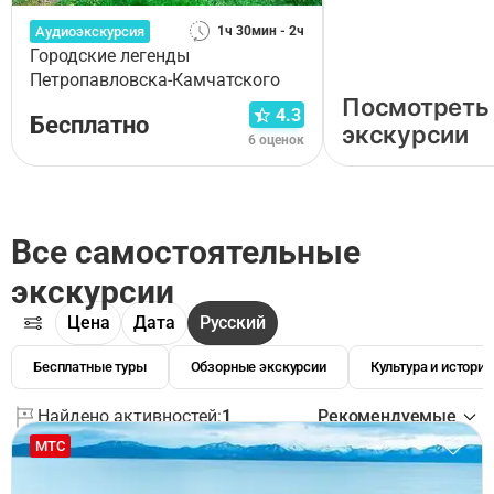
Аудиоэкскурсия
1ч 30мин - 2ч
Городские легенды
Петропавловска-Камчатского
Посмотреть
4.3
Бесплатно
экскурсии
6 оценок
Все самостоятельные
экскурсии
Цена
Дата
Русский
Бесплатные туры
Обзорные экскурсии
Культура и история
Найдено активностей:
1
Рекомендуемые
МТС