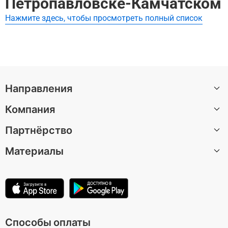
Петропавловске-Камчатском
Нажмите здесь, чтобы просмотреть полный список
Направления
Компания
Санкт-Петербург
Партнёрство
Москва
О нас
Барселона
Материалы
Вакансии
Стать автором экскурсии
Казань
Центр поддержки
Партнерская программа
Статьи
Лондон
Условия использования
Для музеев и достопримечательностей
Зеленоградск
Политика конфиденциальности
Способы оплаты
Все направления