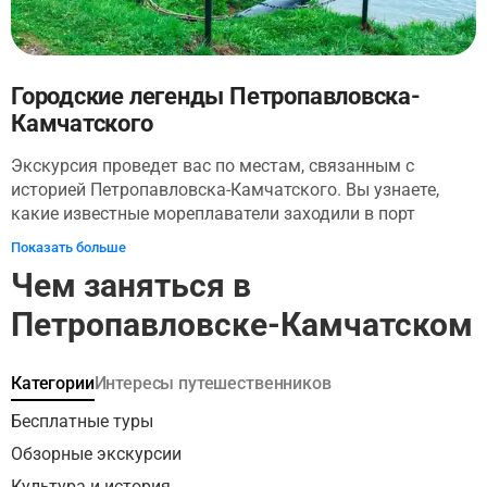
Городские легенды Петропавловска-
Камчатского
Экскурсия проведет вас по местам, связанным с
историей Петропавловска-Камчатского. Вы узнаете,
какие известные мореплаватели заходили в порт
города, когда исследовали новые земли, чем
Показать больше
прославился город во время Крымской войны и какую
Чем заняться в
роль сыграл город во времена Великой Отечественной
войны. Вы заберетесь на Никольскую сопку и
Петропавловске-Камчатском
прогуляетесь по берегу Авачинской бухты. Мы покажем
вам одни из самых памятных мест города. А начнем
нашу экскурсию очень символично — у памятника
Категории
Интересы путешественников
основателю города!
Бесплатные туры
Обзорные экскурсии
Культура и история