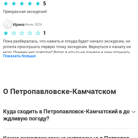
5
Прекрасная экскурсия!
Ирина
Июнь 2026
1
Пока разбиралась, что нажать и откуда будет начало экскурсии, не 
успела прослушать первую точку экскурсии. Вернуться к началу не 
могу. Почему нет повтора? Вдруг я что-то не поняла и хочу уточнить... 

Показать больше
И без интернета что, не работает якобы сказанная экскурсия???
О Петропавловске-Камчатском
Куда сходить в Петропавловск-Камчатский в до
ждливую погоду?
Лучшие экскурсии и развлечения в помещении в Петроп
авловск-Камчатский для дождливой погоды: