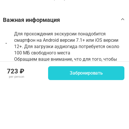
Важная информация
Для прохождения экскурсии понадобится
смартфон на Android версии 7.1+ или iOS версии
•
12+. Для загрузки аудиогида потребуется около
100 МБ свободного места
Обращаем ваше внимание, что для того, чтобы
добраться на остров необходимо арендовать
•
723 ₽
лодку, так как метеоры в настоящий момент туда
Забронировать
per person
не ходят
Аудиоэкскурсия доступна только в приложении
WeGoTrip. Если вы забронировали тур на
•
стороннем сайте или в другом приложении, вам
также понадобится установить наше приложение
Загрузите приложение, а также тур и билеты
заранее, до посещения достопримечательности —
•
так, ничто не помешает вам насладиться
экскурсией