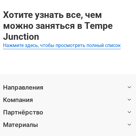
oenix Zoo:
ожества других великолепных мест.
Эти экскурсии охватывают Phoenix Zoo и другие близле
Хотите узнать все, чем
Зоопарк Феникс: Входной билет
жащие достопримечательности:
можно заняться в Tempe
Зоопарк Феникс: Входной билет
Junction
Нажмите здесь, чтобы просмотреть полный список
Направления
Компания
Санкт-Петербург
Партнёрство
Москва
О нас
Барселона
Материалы
Вакансии
Стать автором экскурсии
Казань