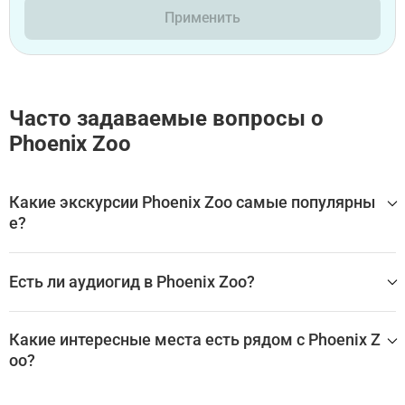
Применить
Часто задаваемые вопросы о
Phoenix Zoo
Какие экскурсии Phoenix Zoo самые популярны
е?
Самые популярные туры Phoenix Zoo:
Есть ли аудиогид в Phoenix Zoo?
Зоопарк Феникс: Входной билет
Да, для посещения Phoenix Zoo доступен аудиогид, кото
рый помогает самостоятельно изучить главные залы, э
Какие интересные места есть рядом с Phoenix Z
кспонаты и историю достопримечательности без экску
oo?
рсовода.
Лучшие аудиогиды и самостоятельные экскурсии по Ph
Phoenix Zoo находится в Tempe Junction, в окружении мн