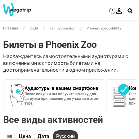
?
Главная
США
Tempe Junction
Phoenix Zoo: билеты
Билеты в Phoenix Zoo
Наслаждайтесь самостоятельными аудиотурами с
включенными в стоимость билетами на
достопримечательности в одном приложении.
Аудиотуры в вашем смартфоне
Кон
После покупки вы получите ссылку для
С по
загрузки приложения для участия в этом
сами 
туре.
приос
Все виды активностей
Цена
Дата
Русский