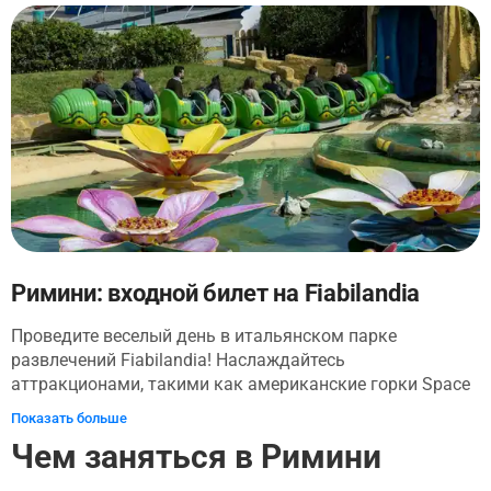
аутентичными артефактами, костюмами, реквизитом,
плакатами и видеоклипами вы получите представление
об истории Феллини и его влиянии на итальянское кино
(и не только).
Римини: входной билет на Fiabilandia
Проведите веселый день в итальянском парке
развлечений Fiabilandia! Наслаждайтесь
аттракционами, такими как американские горки Space
Mouse, с их захватывающим маршрутом. Детям
Показать больше
понравится деревня Бабау с шестью тематическими
Чем заняться в Римини
аттракционами. Исследуйте такие
достопримечательности, как Кастория, Приключение