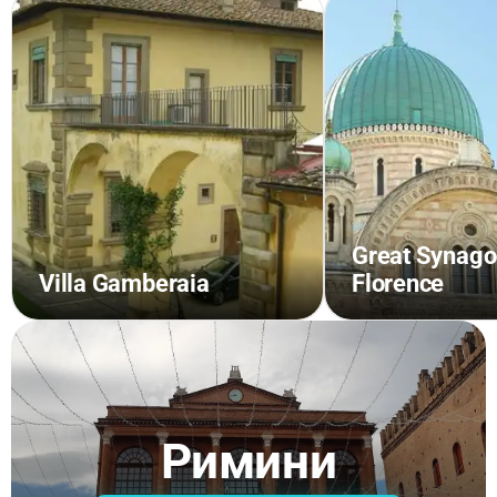
Great Synago
Villa Gamberaia
Florence
Римини