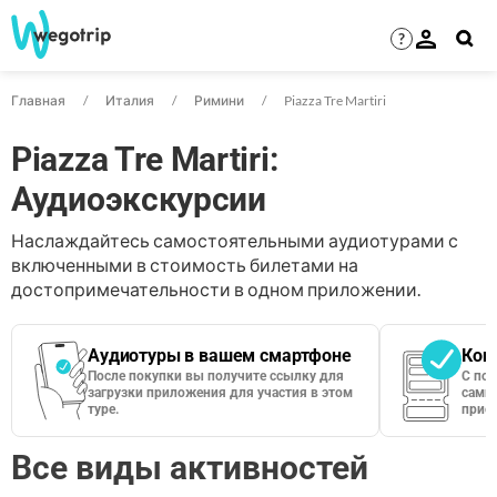
?
Главная
Италия
Римини
Piazza Tre Martiri
Piazza Tre Martiri:
Аудиоэкскурсии
Наслаждайтесь самостоятельными аудиотурами с
включенными в стоимость билетами на
достопримечательности в одном приложении.
Аудиотуры в вашем смартфоне
Кон
После покупки вы получите ссылку для
С по
загрузки приложения для участия в этом
сами 
туре.
приос
Все виды активностей