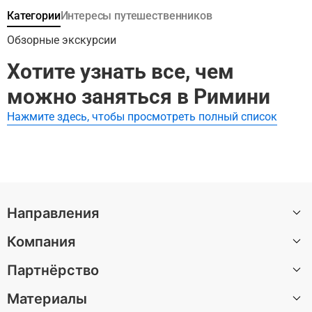
капитана Немо, Замок волшебника Мерлина, Залив
Категории
Интересы путешественников
Питера Пэна и Долина гномов. Попробуйте гигантскую
горку, район Гранд-Каньона и Красную гору. Летом вы
Обзорные экскурсии
также можете искупаться в акватории Палм-Бич и
Хотите узнать все, чем
острова Мауи.
можно заняться в Римини
Нажмите здесь, чтобы просмотреть полный список
Направления
Компания
Санкт-Петербург
Партнёрство
Москва
О нас
Барселона
Материалы
Вакансии
Стать автором экскурсии