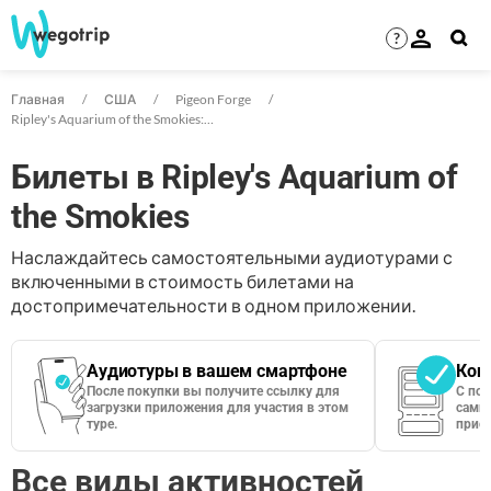
?
Главная
США
Pigeon Forge
Ripley's Aquarium of the Smokies: билеты
Билеты в Ripley's Aquarium of
the Smokies
Наслаждайтесь самостоятельными аудиотурами с
включенными в стоимость билетами на
достопримечательности в одном приложении.
Аудиотуры в вашем смартфоне
Кон
После покупки вы получите ссылку для
С по
загрузки приложения для участия в этом
сами 
туре.
приос
Все виды активностей