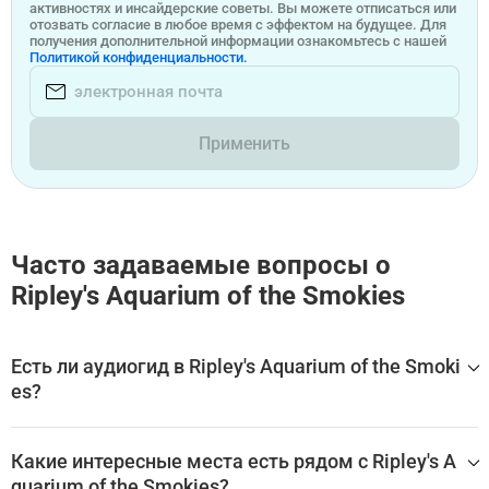
активностях и инсайдерские советы. Вы можете отписаться или
отозвать согласие в любое время с эффектом на будущее. Для
получения дополнительной информации ознакомьтесь с нашей
Политикой конфиденциальности.
Применить
Часто задаваемые вопросы о
Ripley's Aquarium of the Smokies
Есть ли аудиогид в Ripley's Aquarium of the Smoki
es?
Да, для посещения Ripley's Aquarium of the Smokies дост
упен аудиогид, который помогает самостоятельно изуч
Какие интересные места есть рядом с Ripley's A
ить главные залы, экспонаты и историю достопримечат
quarium of the Smokies?