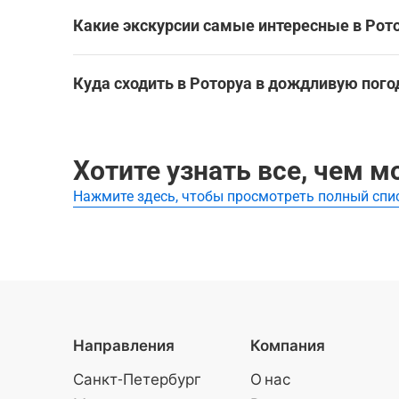
Самые лучшие экскурсии для детей в Роторуа:
Роторуа
Роторуа
Какие экскурсии самые интересные в Рот
Роторуа
Посмотреть все экскурсси для детей в Роторуа
Роторуа
Лучшие экскурсии в Роторуа:
Посмотреть все достопримечательности в Рото
Куда сходить в Роторуа в дождливую пого
Waiotapu Thermal Wonderland: Входной билет
Лучшие экскурсии и развлечения в помещении 
Waiotapu Thermal Wonderland: Входной билет
Хотите узнать все, чем 
Посмотреть все экскурсии и развлечения в пом
Нажмите здесь, чтобы просмотреть полный спи
Направления
Компания
Санкт-Петербург
О нас