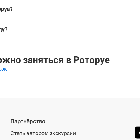
оруа?
руа
ду?
в Роторуа для дождливой погоды:
можно заняться в Роторуе
ещении в Роторуа на WeGoTrip
сок
Партнёрство
Стать автором экскурсии