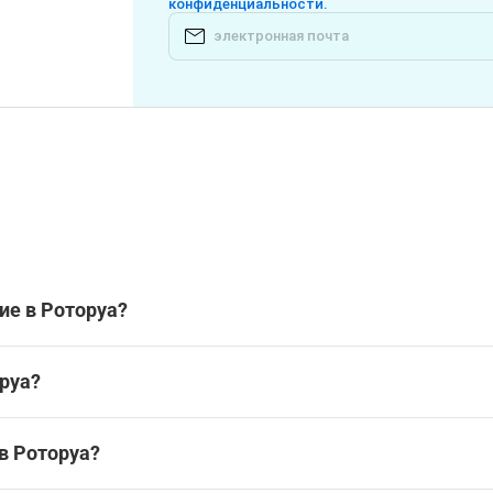
конфиденциальности.
ие в Роторуа?
ить в Роторуа?
руа?
зеи в Роторуа:
в Роторуа?