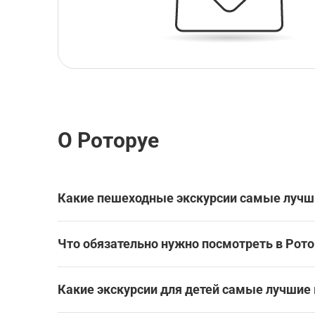
О Роторуе
Какие пешеходные экскурсии самые лучш
Какие пешеходные экскурсии лучше всего посет
Что обязательно нужно посмотреть в Рото
Самые популярные достопримечательности и му
Какие экскурсии для детей самые лучшие 
Waiotapu Thermal Wonderland
Роторуа