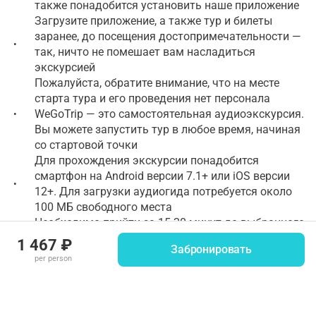
также понадобится установить наше приложение
Загрузите приложение, а также тур и билеты
заранее, до посещения достопримечательности —
•
так, ничто не помешает вам насладиться
экскурсией
Пожалуйста, обратите внимание, что на месте
старта тура и его проведения нет персонала
WeGoTrip — это самостоятельная аудиоэкскурсия.
•
Вы можете запустить тур в любое время, начиная
со стартовой точки
Для прохождения экскурсии понадобится
смартфон на Android версии 7.1+ или iOS версии
•
12+. Для загрузки аудиогида потребуется около
100 МБ свободного места
Необходимо прийти за 15-20 минут до выбранного
времени. Билет действует 30 минут от начала
•
1 467 ₽
Забронировать
сеанса, после этого времени билет аннулируется.
per person
При бронировании укажите, пожалуйста, ваше Имя
•
и Фамилию.
Необходимо прийти за 15-20 минут до выбранного
времени. Билет действует 30 минут от начала
•