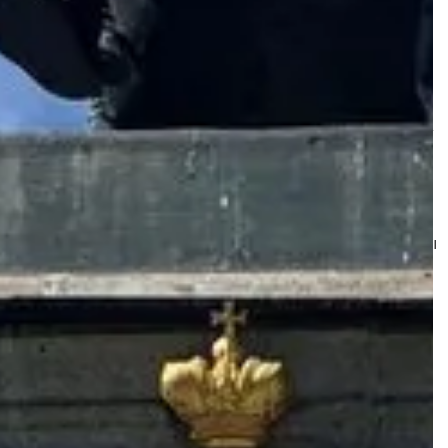
Полное описание
Этот уникальный маршрут, который начинается на углу
Невского проспекта и набережной реки Мойки,
проходит через Дворцовую площадь, Миллионную
улицу, Марсово Поле и заканчивается в Михайловском
замке, окунет вас в атмосферу жизни Петербурга конца
18 века. Пройдя главным маршрутом заговорщиков, вы
узнаете, что послужило причиной убийства Павла
Первого, каким он был человеком и какие
взаимоотношен...
Показать больше
Что включено
Посещение внутреннего двора Михайловского