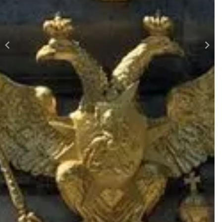
замка
Аудиоэкскурсия для вашего смартфона в
приложении WeGoTrip
Наушники не включены — возьмите свои
Билеты в Михайловский замок
Экскурсовода нет — это аудиоэкскурсия для
самостоятельного прослушивания
Важная информация
Аудиоэкскурсия доступна только в приложении
WeGoTrip. Если вы забронировали тур на
•
стороннем сайте или в другом приложении, вам
также понадобится установить наше приложение