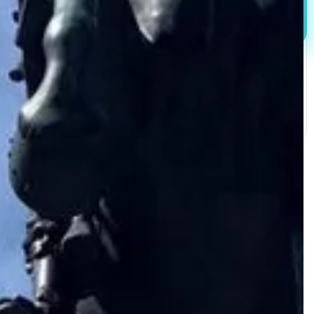
Забронировать
Все налоги и сборы включены
Вы получите аудиотур сразу после бронирования
Самое главное
•
Увидите дом, где зрел заговор против Павла I
Пройдете тем же маршрутом, которым шли
•
заговорщики в ночь убийства императора
Увидите самый загадочный замок Санкт-
•
Петербурга и найдете окно спальни, где убили
Павла I