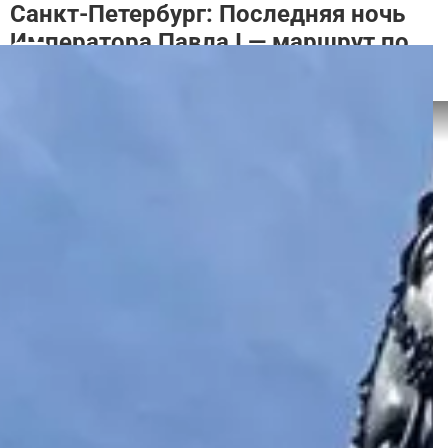
Санкт-Петербург: Последняя ночь
Императора Павла I — маршрут по
следам заговорщиков
Поделиться
Аудиотур
Аудиогид: Русский
Длина маршрута: 1,7 км
Мгновенное подтверждение
Продолжительность: 1ч - 1ч 45мин
Об аудиогидах