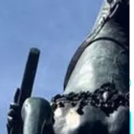
Аудиотуры в вашем смартфоне
После покупки мы пришлем ссылку на скачивание
приложения, чтобы пройти этот тур
Контролируйте свой опыт
С нашим приложением вы решаете когда начать, сделать
паузу или закончить тур
Работает без интернета
Все туры и билеты можно загрузить на телефон заранее
Прослушать тизер
От Марианна
828 ₽
Мгновенное подтверждение
Участники: 1