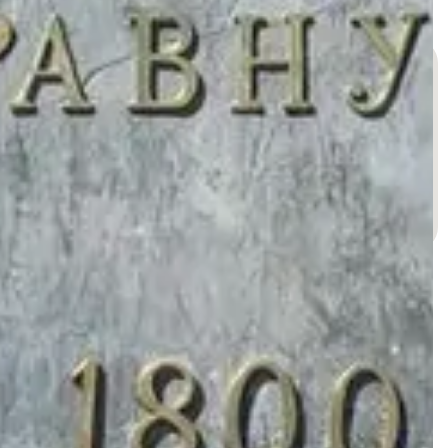
вопросы или вам нужна помощь, напишите нам по
адресу support@wegotrip.com.
Дом графа Палена
Невский проспект, 15, Центральный район
Михайловский замок
Садовая улица, 2, Центральный район
Достопримечательности на пути
Дворцовая
Михайло...
Марсово
Алексан...
площадь
поле