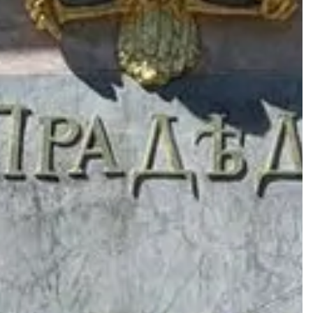
Загрузите приложение, а также тур и билеты
заранее, до посещения достопримечательности —
•
так, ничто не помешает вам насладиться
экскурсией
Пожалуйста, обратите внимание, что на месте
старта тура и его проведения нет персонала
WeGoTrip — это самостоятельная аудиоэкскурсия.
•
Вы можете запустить тур в любое время, начиная
со стартовой точки
Для прохождения экскурсии понадобится
смартфон на Android версии 7.1+ или iOS версии
•
12+. Для загрузки аудиогида потребуется около
100 МБ свободного места
Скачайте приложение WeGoTrip и загрузите
аудиотур перед посещением. Рекомендации о том,
как добраться до точки старта, вы найдете на
первом шаге тура. Если у вас есть какие-либо