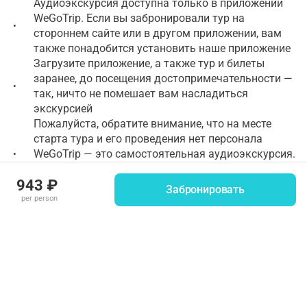
Аудиоэкскурсия доступна только в приложении
WeGoTrip. Если вы забронировали тур на
•
стороннем сайте или в другом приложении, вам
также понадобится установить наше приложение
Загрузите приложение, а также тур и билеты
заранее, до посещения достопримечательности —
•
так, ничто не помешает вам насладиться
экскурсией
Пожалуйста, обратите внимание, что на месте
старта тура и его проведения нет персонала
WeGoTrip — это самостоятельная аудиоэкскурсия.
•
Вы можете запустить тур в любое время, начиная
943 ₽
со стартовой точки
Забронировать
Для прохождения экскурсии понадобится
per person
смартфон на Android версии 7.1+ или iOS версии
•
12+. Для загрузки аудиогида потребуется около
100 МБ свободного места
Скачайте приложение WeGoTrip и загрузите