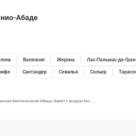
онио-Абаде
елона
Валенсия
Жерона
Лас-Пальмас-де-Гран
рифе
Сантандер
Севилья
Сольер
Тарасо
Ботаническая биотехнология Ибицы: Билет с входом без очереди