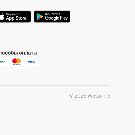
пособы оплаты
©
2026
WeGoTrip