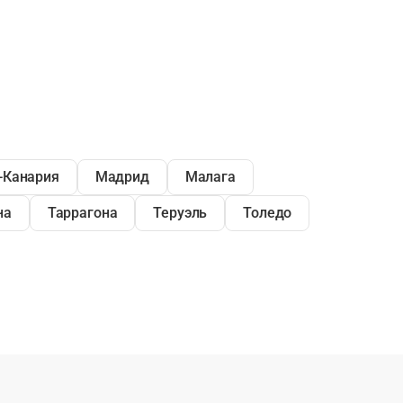
-Канария
Мадрид
Малага
на
Таррагона
Теруэль
Толедо