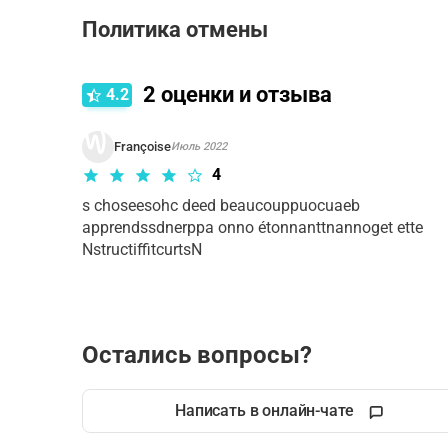
Политика отмены
Правила отмены зависят от типа выбранного ва
2
оценки и отзыва
4.2
Françoise
Июль 2022
4
s choseesohc deed beaucouppuocuaeb 
apprendssdnerppa onno étonnanttnannoget ette 
NstructiffitcurtsN
Остались вопросы?
Написать в онлайн-чате