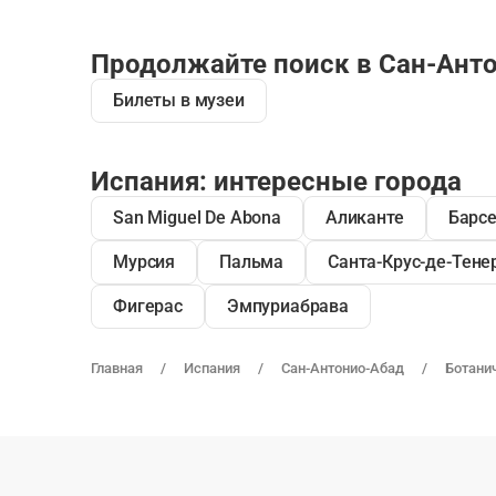
Продолжайте поиск в Сан-Ант
Билеты в музеи
Испания: интересные города
San Miguel De Abona
Аликанте
Барс
Мурсия
Пальма
Санта-Крус-де-Тене
Фигерас
Эмпуриабрава
Главная
Испания
Сан-Антонио-Абад