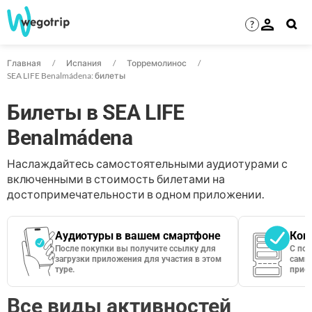
?
Главная
Испания
Торремолинос
SEA LIFE Benalmádena: билеты
Билеты в SEA LIFE
Benalmádena
Наслаждайтесь самостоятельными аудиотурами с
включенными в стоимость билетами на
достопримечательности в одном приложении.
Аудиотуры в вашем смартфоне
Кон
После покупки вы получите ссылку для
С по
загрузки приложения для участия в этом
сами 
туре.
приос
Все виды активностей