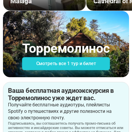
Málaga
Cathedral of
Торремолинос
Смотреть все 1 тур и билет
Ваша бесплатная аудиоэкскурсия в
Торремолинос уже ждет вас.
Получайте бесплатные аудиотуры, плейлисты
Spotify о путешествиях и другие полезности на
свою электронную почту.
Подписываясь, вы соглашаетесь получать промо-письма об
активностях и инсайдерские советы. Вы можете отписаться или