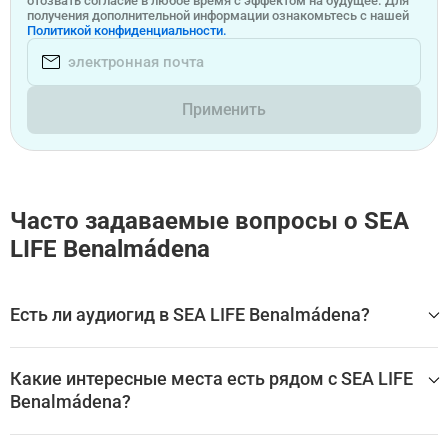
отозвать согласие в любое время с эффектом на будущее. Для
получения дополнительной информации ознакомьтесь с нашей
Политикой конфиденциальности.
Применить
Часто задаваемые вопросы о SEA
LIFE Benalmádena
Есть ли аудиогид в SEA LIFE Benalmádena?
Да, для посещения SEA LIFE Benalmádena доступен ауди
огид, который помогает самостоятельно изучить главн
Какие интересные места есть рядом с SEA LIFE
ые залы, экспонаты и историю достопримечательности
Benalmádena?
без экскурсовода.
Лучшие аудиогиды и самостоятельные экскурсии по SE
SEA LIFE Benalmádena находится в Торремолиносе, в окр