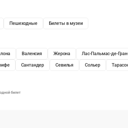
Пешеходные
Билеты в музеи
елона
Валенсия
Жерона
Лас-Пальмас-де-Гран
рифе
Сантандер
Севилья
Сольер
Тарасо
ходной билет