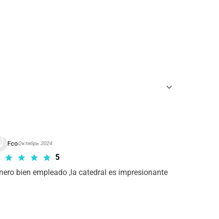
ны
для требуемого тура Входной билет
.
Fco
Октябрь 2024
5
nero bien empleado ,la catedral es impresionante 