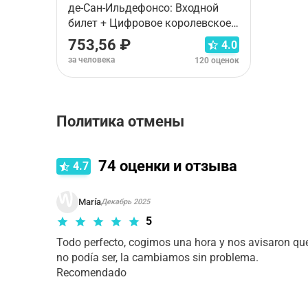
де-Сан-Ильдефонсо: Входной
билет + Цифровое королевское
руководство
753,56 ₽
4.0
за человека
120 оценок
Политика отмены
Правила отмены зависят от типа выбранного ва
74
оценки и отзыва
4.7
María
Декабрь 2025
5
Todo perfecto, cogimos una hora y nos avisaron que
no podía ser, la cambiamos sin problema. 