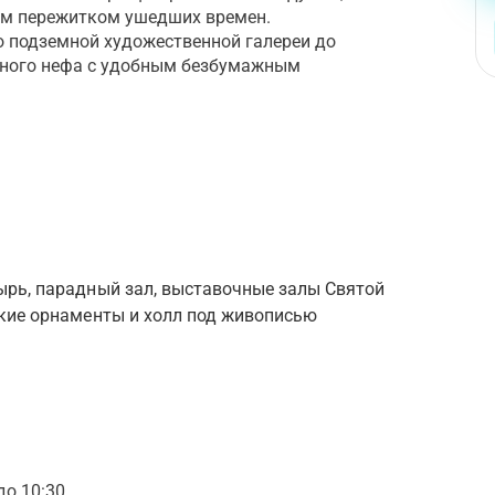
им пережитком ушедших времен.
го подземной художественной галереи до
ьного нефа с удобным безбумажным
ырь, парадный зал, выставочные залы Святой
ские орнаменты и холл под живописью
до 10:30