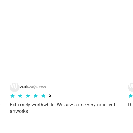
рианта тура. Пожалуйста,
ознакомьтесь с условиями отме
Paul
Ноябрь 2024
5
 
Extremely worthwhile. We saw some very excellent 
Di
artworks