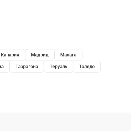
-Канария
Мадрид
Малага
на
Таррагона
Теруэль
Толедо