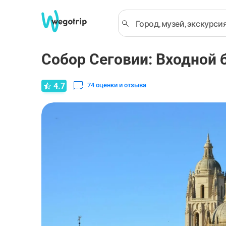
Собор Сеговии: Входной 
4.7
74
оценки и отзыва