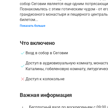
собор Сеговии является еще одним потрясающ
Познакомьтесь с этим готическим чудом - от е
грандиозного монастыря и пещерного централ
билетом...
Показать больше
Что включено
Вход в собор в Сеговии
Доступ в аудиовизуальную комнату, монаст
Каталины, гобеленовую комнату, литургиче
Доступ к колокольне
Важная информация
•
Бесплатный вход по воскресеньям с 09:00 