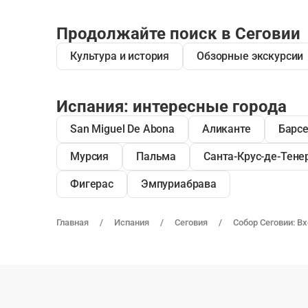
Продолжайте поиск в Сеговии
Культура и история
Обзорные экскурсии
Испания: интересные города
San Miguel De Abona
Аликанте
Барс
Мурсия
Пальма
Санта-Крус-де-Тене
Фигерас
Эмпуриабрава
Главная
Испания
Сеговия
Собор Сеговии: В