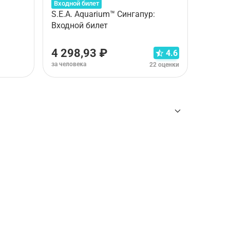
Входной билет
Входно
S.E.A. Aquarium™ Сингапур:
Речны
Входной билет
Входн
4 298,93 ₽
2 56
4.6
за человека
за чело
22 оценки
ны
для требуемого тура Входной билет
.