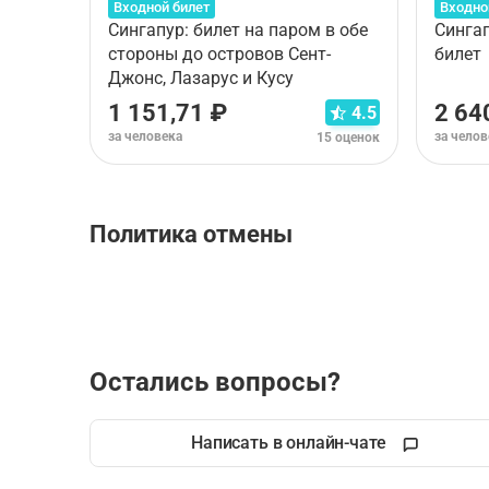
Входной билет
Входно
Сингапур: билет на паром в обе
Синга
стороны до островов Сент-
билет
Джонс, Лазарус и Кусу
1 151,71 ₽
2 64
4.5
за человека
за челов
15 оценок
Политика отмены
Правила отмены зависят от типа выбранного ва
Остались вопросы?
Написать в онлайн-чате