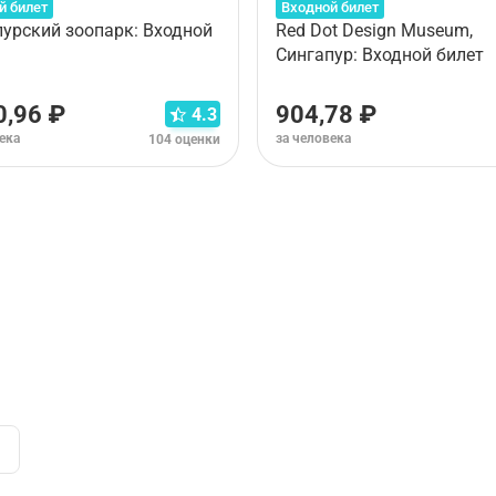
й билет
Входной билет
пурский зоопарк: Входной
Red Dot Design Museum,
Сингапур: Входной билет
0,96 ₽
904,78 ₽
4.3
ека
за человека
104 оценки
рианта тура. Пожалуйста,
ознакомьтесь с условиями отме