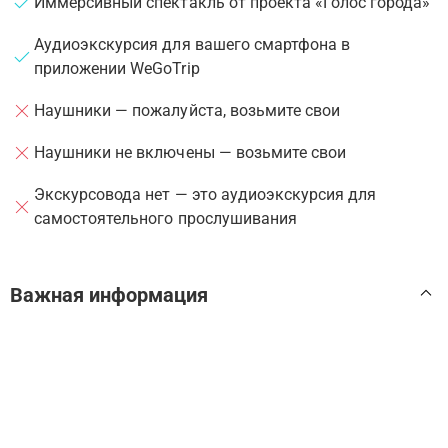
Иммерсивный спектакль от проекта «Голос города»
Аудиоэкскурсия для вашего смартфона в
приложении WeGoTrip
Наушники — пожалуйста, возьмите свои
Наушники не включены — возьмите свои
Экскурсовода нет — это аудиоэкскурсия для
самостоятельного прослушивания
Важная информация
Аудиоэкскурсия доступна только в приложении
WeGoTrip. Если вы забронировали тур на
•
стороннем сайте или в другом приложении, вам
также понадобится установить наше приложение
Загрузите приложение, а также тур и билеты