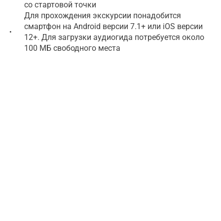
со стартовой точки
Для прохождения экскурсии понадобится
смартфон на Android версии 7.1+ или iOS версии
•
12+. Для загрузки аудиогида потребуется около
100 МБ свободного места
Скачайте приложение WeGoTrip и загрузите
аудиотур перед посещением. Рекомендации о том,
как добраться до точки старта, вы найдете на
первом шаге тура. Если у вас есть какие-либо
вопросы или вам нужна помощь, напишите нам по
адресу support@wegotrip.com.