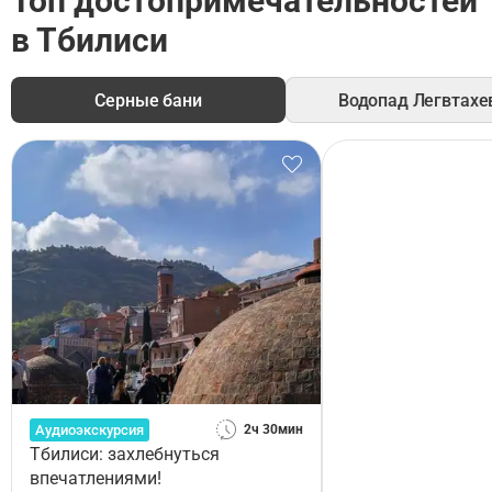
Топ достопримечательностей
в Тбилиси
Серные бани
Водопад Легвтахе
Аудиоэкскурсия
2ч 30мин
Тбилиси: захлебнуться
впечатлениями!