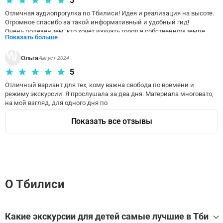
5
Отличная аудиопрогулка по Тбилиси! Идея и реализация на высоте. 
Огромное спасибо за такой информативный и удобный гид!

Очень полезен тем, кто хочет изучать город в собственном темпе.

Показать больше
За день можно обойти все локации, но можно никуда не торопиться 
и размеренно наслаждаться прогулкой, заглядывая по дороге в кафе 
Ольга
или ресторанчики.
Август 2024
5
Отличный вариант для тех, кому важна свобода по времени и 
режиму экскурсии. Я прослушала за два дня. Материала многовато, 
на мой взгляд, для одного дня по
Показать все отзывы
О Тбилиси
Какие экскурсии для детей самые лучшие в Тби