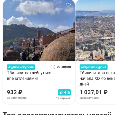
Аудиоэкскурсия
Аудиоэкскурсия
2ч 30мин
Тбилиси: захлебнуться
Тбилиси: два века
впечатлениями!
начала XIX-го век
дней
932 ₽
1 037,01 ₽
4.6
за экскурсию
за экскурсию
19 оценок