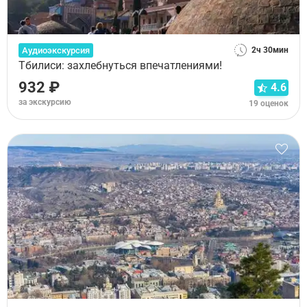
Аудиоэкскурсия
2ч 30мин
Тбилиси: захлебнуться впечатлениями!
932 ₽
4.6
за экскурсию
19 оценок