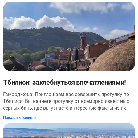
Тбилиси: захлебнуться впечатлениями!
Гамарджоба! Приглашаем вас совершить прогулку по
Тбилиси! Вы начнете прогулку от всемирно известных
серных бань, где вы узнаете интересные факты из их
истории и о правилах посещения. Затем пройдете к
Показать больше
водопаду Легвтахеви, подниметесь над городом и
увидите его с высоты птичьего полета. Посетите
древнюю величественную крепость Нарикала и