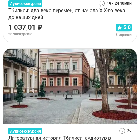
Аудиоэкскурсия
1ч - 2ч 10мин
Тбилиси: два века перемен, от начала XIX-го века
до наших дней
1 037,01 ₽
5.0
за экскурсию
3 оценки
Аудиоэкскурсия
2ч
Литературная история Тбилиси: аудиотур в