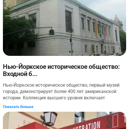
концепции Big Apple. Как вы относитесь к видению
поколений иммигрантов, политиков, магнатов,
мечтателей, строителей и простых жителей Нью-Йорка?
Нью-Йоркское историческое общество:
Входной б...
Нью-Йоркское историческое общество, первый музей
города, демонстрирует более 400 лет американской
истории. Коллекция высшего уровня включает
произведения искусства, документы и артефакты.
Показать больше
Ознакомьтесь с его инновационными выставками.
Посетите Детский исторический музей ДиМенна, где
приглашаются исторические сыщики всех возрастов.