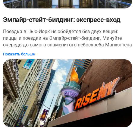
Эмпайр-стейт-билдинг: экспресс-вход
Поездка в Нью-Йорк не обойдется без двух вещей:
пиццы и поездки на Эмпайр-стейт-билдинг. Минуйте
очередь до самого знаменитого небоскреба Манхэттена
и пройдите в обход всех очередей. Посмотрите
Показать больше
экспонаты на втором этаже, недавно
отремонтированный 80-й этаж и обсерваторию 86-го
этажа. Посмотрите сверху, что делает Нью-Йорк
величайшим городом на планете!