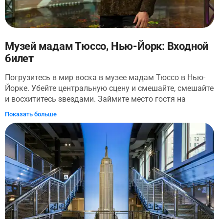
Музей мадам Тюссо, Нью-Йорк: Входной
билет
Погрузитесь в мир воска в музее мадам Тюссо в Нью-
Йорке. Убейте центральную сцену и смешайте, смешайте
и восхититесь звездами. Займите место гостя на
вечернем шоу и пообщайтесь с Джимми Фэллоном. И
Показать больше
сделайте так, чтобы селфи знаменитостей сверкали
рядом с Одри Хепберн, Леди Гагой, Брэдом Питтом и
Кардашьян. Неделя моды приглашает вас на место в
первом ряду или, что еще лучше, прогуляться по
взлетно-посадочной полосе. Достопримечательность
№1 на Таймс-сквер материализует эти волшебные
моменты в Нью-Йорке! Перейдите на пакет «Все
включено» и получите дополнительное удовольствие,
включая Clown Chaos 7D Game, Custom Wax Hands,
сувенирный путеводитель и цифровой фотопропуск.