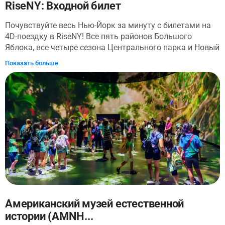
RiseNY: Входной билет
Почувствуйте весь Нью-Йорк за минуту с билетами на
4D-поездку в RiseNY! Все пять районов Большого
Яблока, все четыре сезона Центрального парка и Новый
год на Таймс-сквер, независимо от времени года!
Показать больше
Отправляйтесь в путешествие, которое поднимет и
свяжет вас с самыми известными местами и
моментами Нью-Йорка. Погрузитесь в захватывающий
фильм документалиста Рика Бернса, исследуйте
музейные галереи, которые перенесут вас через
обширную эволюцию поп-культуры города, и пролетите
над культовым горизонтом на парящем аттракционе,
который подвешивает вас на высоте 30 футов в
воздухе! Приготовьтесь влюбиться в Нью-Йорк заново
– или в первый раз – с билетами RiseNY.
Американский музей естественной
истории (AMNH...