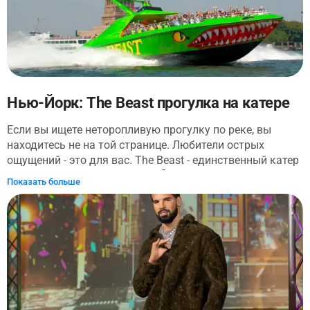
нью-йоркском музее.
Нью-Йорк: The Beast прогулка на катере
Если вы ищете неторопливую прогулку по реке, вы
находитесь не на той странице. Любители острых
ощущений - это для вас. The Beast - единственный катер
на реактивном катере в Нью-Йорке. Пристегнитесь,
Показать больше
держитесь за шляпы (всерьез) и приготовьтесь к 45-
мильной поездке к Статуе Свободы на заднем сидении
этого ярко-зеленого речного монстра.