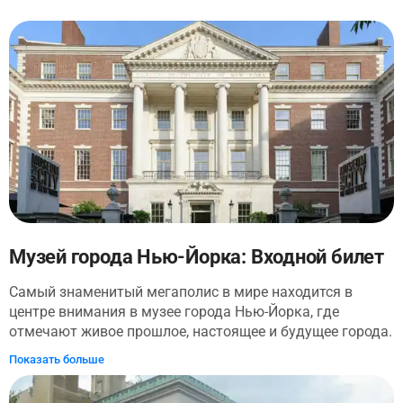
Музей города Нью-Йорка: Входной билет
Самый знаменитый мегаполис в мире находится в
центре внимания в музее города Нью-Йорка, где
отмечают живое прошлое, настоящее и будущее города.
Узнайте о его знаменитых жителях, таких как Jay-Z,
Показать больше
Уолт Уитмен и Дж.П. Морган, и откройте для себя
истории инноваций и борьбы, которые являются частью