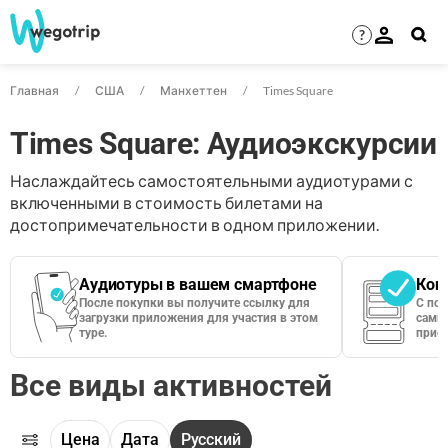
?
Главная
США
Манхеттен
Times Square
Times Square: Аудиоэкскурсии
Наслаждайтесь самостоятельными аудиотурами с
включенными в стоимость билетами на
достопримечательности в одном приложении.
Аудиотуры в вашем смартфоне
Кон
После покупки вы получите ссылку для
С по
загрузки приложения для участия в этом
сами 
туре.
приос
Все виды активностей
Цена
Дата
Русский