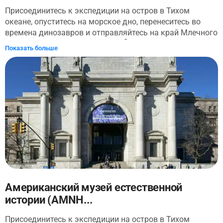
Присоединитесь к экспедиции на остров в Тихом
океане, опуститесь на морское дно, перенеситесь во
времена динозавров и отправляйтесь на край Млечного
пути – все это не покидая Нью-Йорка! Забронируйте
Показать больше
билеты в Американский музей естественной истории
заранее и откройте для себя мир открытий. По
прибытии вы сможете выбрать из последних
специальных экспонатов! Это один из крупнейших
музеев на Земле, наполненный растениями, животными
и минералами, которые составляют нашу планету (и
Солнечную систему, и галактику). Если вы хотите начать
по-крупному, отправляйтесь в Роуз-центр Земли и
Космоса. Он исследует 13-миллиардную историю
Вселенной и космической эволюции.
Американский музей естественной
истории (AMNH...
Присоединитесь к экспедиции на остров в Тихом