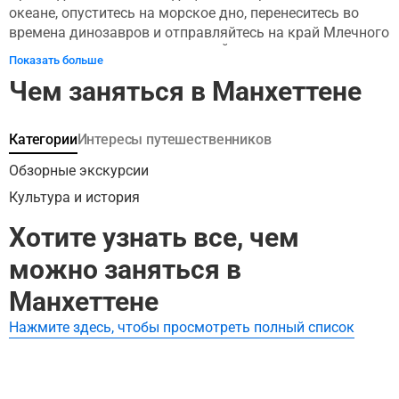
океане, опуститесь на морское дно, перенеситесь во
времена динозавров и отправляйтесь на край Млечного
пути – все это не покидая Нью-Йорка! Забронируйте
Показать больше
билеты в Американский музей естественной истории
Чем заняться в Манхеттене
заранее и откройте для себя мир открытий. По
прибытии вы сможете выбрать из последних
специальных экспонатов! Это один из крупнейших
Категории
Интересы путешественников
музеев на Земле, наполненный растениями, животными
и минералами, которые составляют нашу планету (и
Обзорные экскурсии
Солнечную систему, и галактику). Если вы хотите начать
Культура и история
по-крупному, отправляйтесь в Роуз-центр Земли и
Космоса. Он исследует 13-миллиардную историю
Хотите узнать все, чем
Вселенной и космической эволюции.
можно заняться в
Манхеттене
Нажмите здесь, чтобы просмотреть полный список