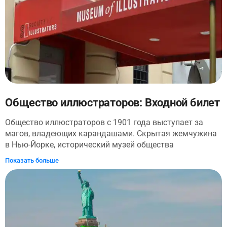
Смотрите 20-минутный панорамный фильм «Нью-
Йоркская история». Посещайте бесплатные экскурсии и
не пропустите копию Овального кабинета.
Общество иллюстраторов: Входной билет
Общество иллюстраторов с 1901 года выступает за
магов, владеющих карандашами. Скрытая жемчужина
в Нью-Йорке, исторический музей общества
предоставляет уникальный опыт для тех, кто
Показать больше
интересуется кураторскими иллюстрациями,
комиксами и выставками карикатурного искусства. С
четырьмя галереями и 2500 экспонатами в постоянной
коллекции, а также вращающимся графиком
мероприятий и выставок, любители иллюстраций
найдут бесконечное вдохновение в этом уникальном