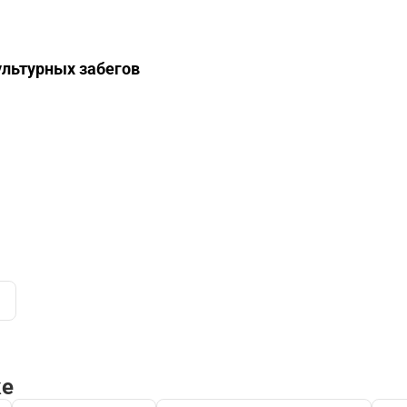
рианта тура. Пожалуйста,
ознакомьтесь с условиями отме
ультурных забегов
ке