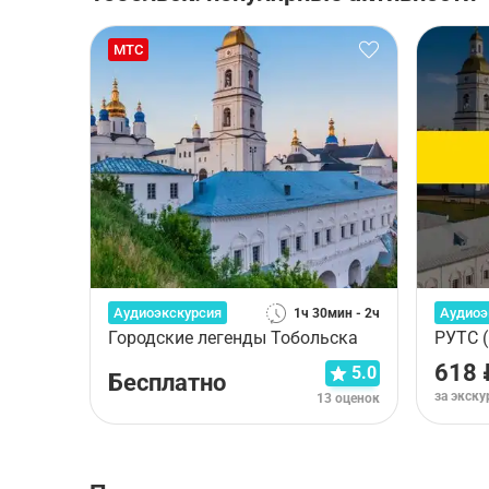
МТС
Аудиоэкскурсия
Аудиоэ
1ч 30мин - 2ч
Городские легенды Тобольска
РУТС 
618 
5.0
Бесплатно
за экск
13 оценок