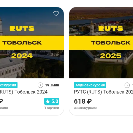
кскурсия
Аудиоэкскурсия
1ч 3мин
(RUTS) Тобольск 2024
РУТС (RUTS) Тобольск 20
₽
618 ₽
5.0
урсию
за экскурсию
3 оценки