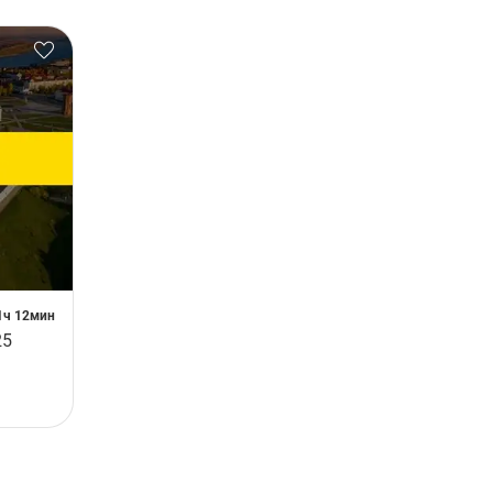
1ч 12мин
25