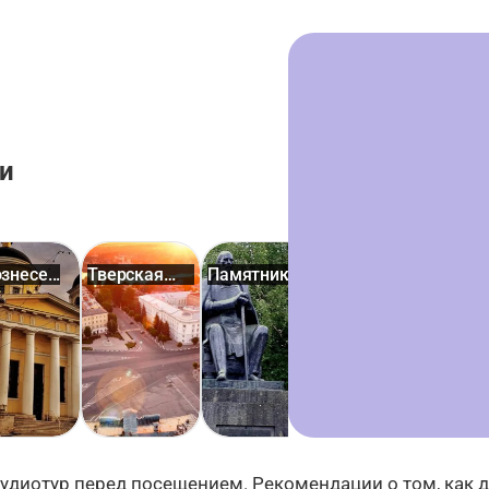
и
знесе...
Тверская
Памятник
Дом
Горо
площадь
Салтыко...
офицеров
сад
удиотур перед посещением. Рекомендации о том, как до