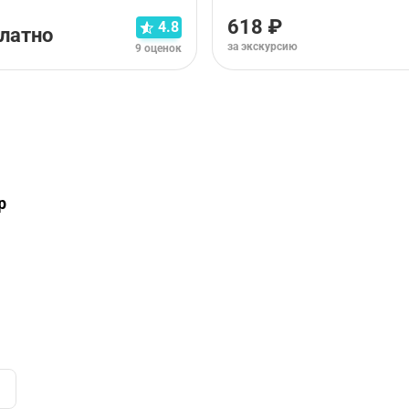
618 ₽
4.8
латно
за экскурсию
9 оценок
рианта тура. Пожалуйста,
ознакомьтесь с условиями отме
p