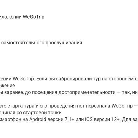
иложении WeGoTrip
я самостоятельного прослушивания
ении WeGoTrip. Если вы забронировали тур на стороннем с
ожение
ты заранее, до посещения достопримечательности — так, н
сте старта тура и его проведения нет персонала WeGoTrip 
ачиная со стартовой точки
артфон на Android версии 7.1+ или iOS версии 12+. Для з