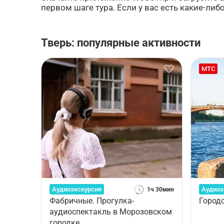
первом шаге тура. Если у вас есть какие-ли
Тверь: популярные активности
МТС
Аудиоэкскурсия
Аудиоэ
1ч 30мин
Фабричные. Прогулка-
Город
аудиоспектакль в Морозовском
городке.