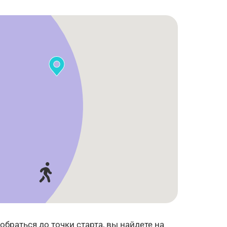
дской
Памятник
Бывшая
Памятник
Путев
Пушкину...
мужская...
Михаилу...
дворе
браться до точки старта, вы найдете на