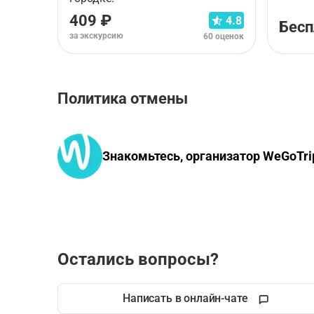
409 ₽
4.8
Бесп
за экскурсию
60 оценок
Политика отмены
Правила отмены зависят от типа выбранного ва
Аудиоэкскурсия
.
Знакомьтесь, организатор WeGoTri
Остались вопросы?
Написать в онлайн-чате