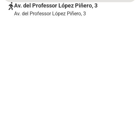
Av. del Professor López Piñero, 3
Av. del Professor López Piñero, 3
Достопримечательности на пути
Hemisfè...
Валенсия: популярные активности