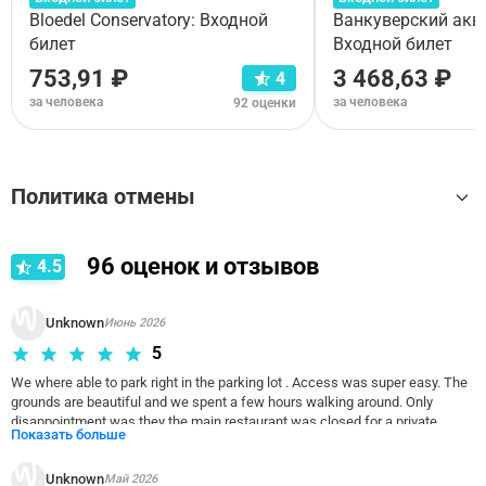
Bloedel Conservatory: Входной
Ванкуверский акв
билет
Входной билет
753,91 ₽
3 468,63 ₽
4
за человека
за человека
92 оценки
Политика отмены
Правила отмены зависят от типа выбранного варианта
96
оценок и отзывов
4.5
тура. Пожалуйста,
ознакомьтесь с условиями отмены
для требуемого тура Входной билет
.
Unknown
Июнь 2026
5
We where able to park right in the parking lot . Access was super easy. The 
grounds are beautiful and we spent a few hours walking around. Only 
disappointment was they the main restaurant was closed for a private 
Показать больше
function 
Unknown
Май 2026