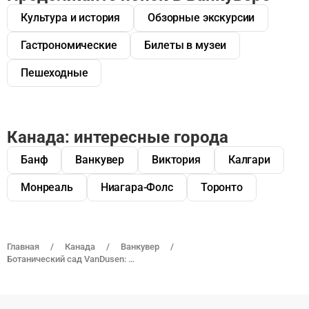
Культура и история
Обзорные экскурсии
Гастрономические
Билеты в музеи
Пешеходные
Канада: интересные города
Банф
Ванкувер
Виктория
Калгари
Монреаль
Ниагара-Фолс
Торонто
Главная
Канада
Ванкувер
Ботанический сад VanDusen: Входной билет