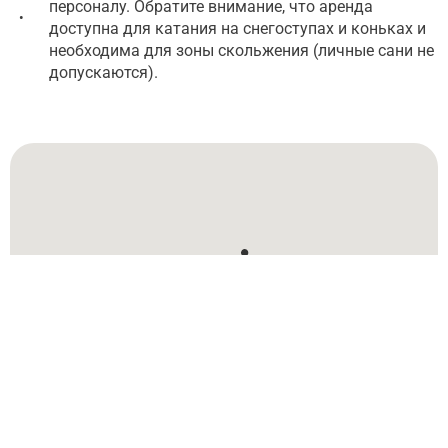
персоналу. Обратите внимание, что аренда
•
доступна для катания на снегоступах и коньках и
необходима для зоны скольжения (личные сани не
допускаются).
6400 Nancy Greene Way, North Vancouver
6400 Nancy Greene Way, North Vancouver
Достопримечательности на пути