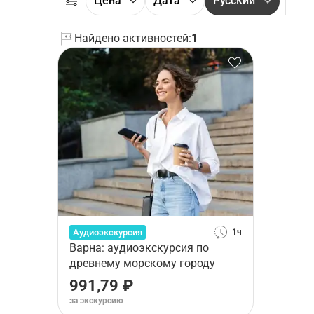
Цена
Дата
Русский
Найдено активностей:
1
Аудиоэкскурсия
1ч
Варна: аудиоэкскурсия по
древнему морскому городу
991,79 ₽
за экскурсию