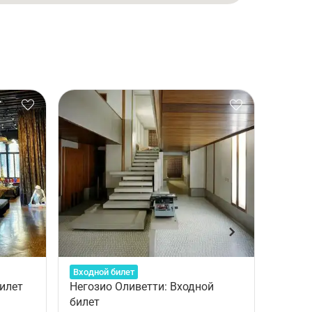
Входной билет
Входно
билет
Негозио Оливетти: Входной
Музеи 
билет
Isole)