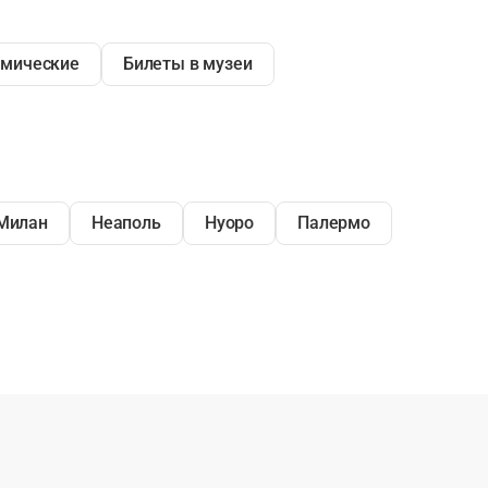
омические
Билеты в музеи
Милан
Неаполь
Нуоро
Палермо