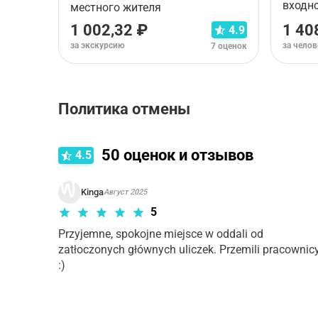
входн
местного жителя
1 002,32 ₽
1 40
4.9
за экскурсию
за челов
7 оценок
Политика отмены
Правила отмены зависят от типа выбранного ва
50
оценок и отзывов
4.5
Kinga
Август 2025
5
Przyjemne, spokojne miejsce w oddali od 
zatłoczonych głównych uliczek. Przemili pracownicy
:)