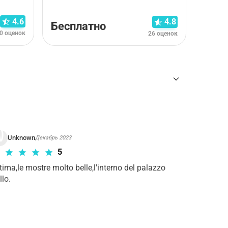
1 75
4.6
4.8
Бесплатно
за чело
0 оценок
26 оценок
ны
для требуемого тура Входной билет
.
Unknown
Декабрь 2023
5
tima,le mostre molto belle,l'interno del palazzo 
llo.