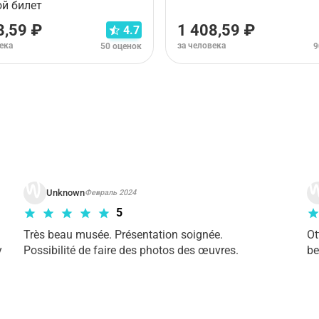
ой билет
8,59 ₽
1 408,59 ₽
4.7
ека
за человека
50 оценок
9
рианта тура. Пожалуйста,
ознакомьтесь с условиями отме
Unknown
Февраль 2024
5
Très beau musée. Présentation soignée.

Ot
 
Possibilité de faire des photos des œuvres.
be