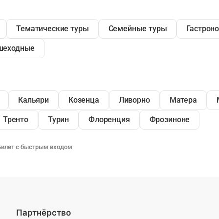
Тематические туры
Семейные туры
Гастрон
шеходные
Кальяри
Козенца
Ливорно
Матера
Тренто
Турин
Флоренция
Фрозиноне
 Билет с быстрым входом
Партнёрство