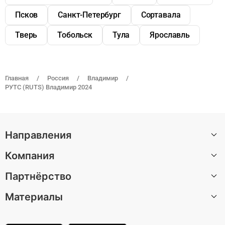
Псков
Санкт-Петербург
Сортавала
Тверь
Тобольск
Тула
Ярославль
Главная
Россия
Владимир
РУТС (RUTS) Владимир 2024
Направления
Компания
Санкт-Петербург
Партнёрство
Москва
О нас
Барселона
Материалы
Вакансии
Стать автором экскурсии
Казань
Центр поддержки
Партнерская программа
Статьи