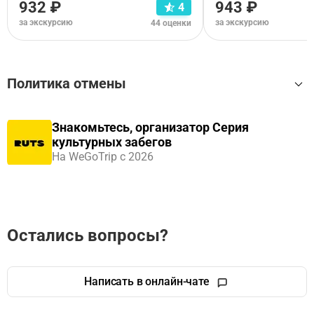
932 ₽
943 ₽
4
за экскурсию
за экскурсию
44 оценки
Политика отмены
Правила отмены зависят от типа выбранного варианта
Знакомьтесь, организатор Серия
тура. Пожалуйста,
ознакомьтесь с условиями отмены
культурных забегов
для требуемого тура Аудиоэкскурсия
.
На WeGoTrip с 2026
Остались вопросы?
Написать в онлайн-чате